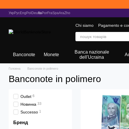
Vai al contenuto principale
Укр
Рус
Eng
Pol
Deu
Ita
Por
Fra
Spa
Ara
Zho
Chi siamo
Pagamento e co
Raccolta di notizie
Banca nazionale
Banconote
Monete
A
dell'Ucraina
Головна
Banconote in polimero
Banconote in polimero
6
Outlet
33
Новинка
1
Successo
Бренд