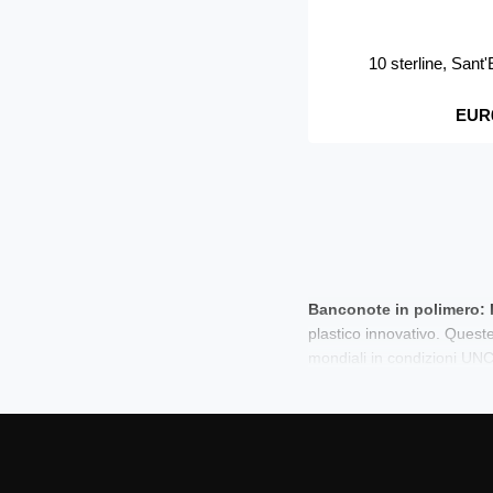
10 sterline, San
EUR
Banconote in polimero: Il
plastico innovativo. Queste
mondiali in condizioni UNC.