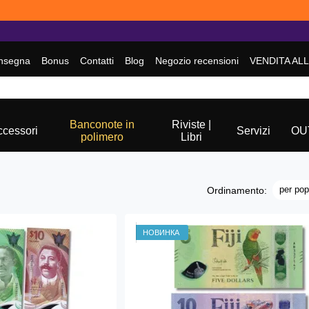
nsegna
Bonus
Contatti
Blog
Negozio recensioni
VENDITA AL
Banconote in
Riviste |
ccessori
Servizi
OU
polimero
Libri
per pop
Ordinamento:
НОВИНКА