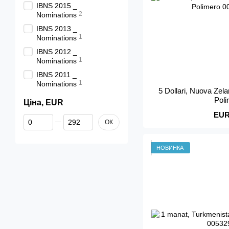
IBNS 2015 _
2
Nominations
IBNS 2013 _
1
Nominations
IBNS 2012 _
1
Nominations
IBNS 2011 _
1
Nominations
5 Dollari, Nuova Ze
Pol
Ціна, EUR
EUR
Da Ціна, EUR
A Ціна, EUR
ОК
НОВИНКА