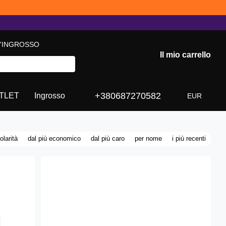
L'INGROSSO
Il mio carrello
+380687270582
TLET
Ingrosso
EUR
olarità
dal più economico
dal più caro
per nome
i più recenti