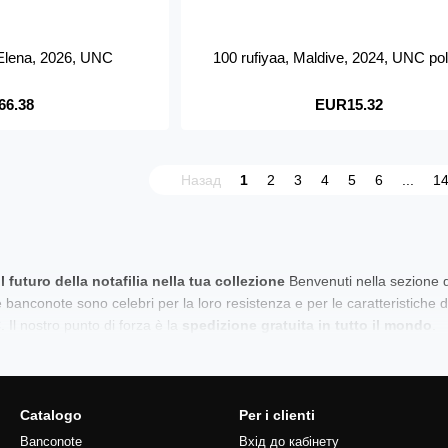
t'Elena, 2026, UNC
100 rufiyaa, Maldive, 2024, UNC po
66.38
EUR15.32
Назад
1
2
3
4
5
6
...
1
 futuro della notafilia nella tua collezione
Benvenuti nella sezione d
 banconote sono celebri per la loro resistenza e per le caratteristiche 
 Il nostro punto di forza è la
spedizione gratuita in tutto il mondo
.
Catalogo
Per i clienti
Banconote
Вхід до кабінету