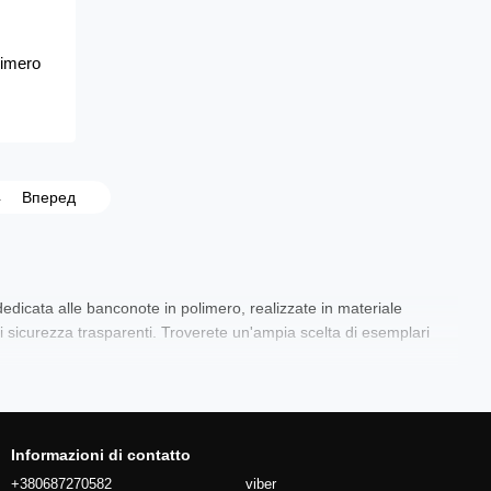
limero
4
Вперед
edicata alle banconote in polimero, realizzate in materiale
di sicurezza trasparenti. Troverete un'ampia scelta di esemplari
Informazioni di contatto
+380687270582
viber