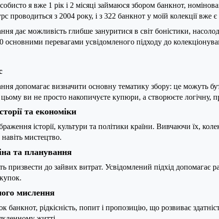
собисто я вже 1 рік і 2 місяці займаюся збором банкнот, номінов
рс проводиться з 2004 року, і з 322 банкнот у моїй колекції вже є
ння дає можливість глибше зануритися в світ боністики, насолод
 10 основними перевагами усвідомленого підходу до колекціонува
с
ння допомагає визначити основну тематику збору: це можуть бут
цьому ви не просто накопичуєте купюри, а створюєте логічну, 
сторії та економіки
браження історії, культури та політики країни. Вивчаючи їх, кол
 навіть мистецтво.
іна та планування
 призвести до зайвих витрат. Усвідомлений підхід допомагає р
купок.
ного мислення
ок банкнот, рідкісність, попит і пропозицію, що розвиває здатні
сякденному житті.