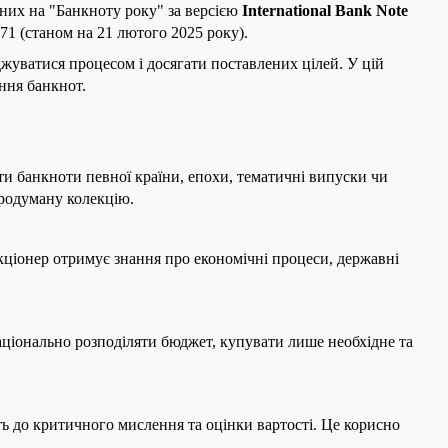
аних на "Банкноту року" за версією
International Bank Note
 71 (станом на 21 лютого 2025 року).
жуватися процесом і досягати поставлених цілей. У цій
ння банкнот.
и банкноти певної країни, епохи, тематичні випуски чи
продуману колекцію.
екціонер отримує знання про економічні процеси, державні
аціонально розподіляти бюджет, купувати лише необхідне та
сть до критичного мислення та оцінки вартості. Це корисно