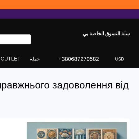
سلة التسوق الخاصة بي
+380687270582
جملة
OUTLET
USD
правжнього задоволення від