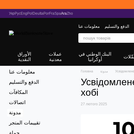
Перейти к основному контенту
Укр
Рус
Eng
Pol
Deu
Ita
Por
Fra
Spa
Ara
Zho
الدفع والتسليم
معلومات عنا
البنك الوطني في
عملات
الأوراق
مِّلات
أوكرانيا
معدنية
النقدية
معلومات عنا
Усвідомлене
مدونة
Головна
Усвідомлен
الدفع والتسليم
хобі
المكافآت
اتصالات
27 лютого 2025
مدونة
تقييمات المتجر
جملة