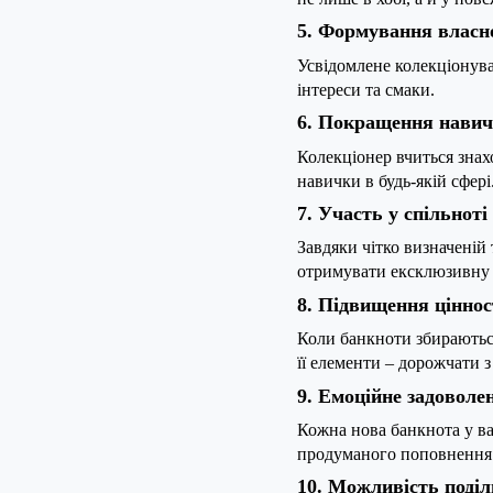
5. Формування власно
Усвідомлене колекціонува
інтереси та смаки.
6. Покращення навич
Колекціонер вчиться знахо
навички в будь-якій сфері
7. Участь у спільноті
Завдяки чітко визначеній 
отримувати ексклюзивну 
8. Підвищення ціннос
Коли банкноти збираються
її елементи – дорожчати з
9. Емоційне задоволе
Кожна нова банкнота у ваш
продуманого поповнення 
10. Можливість поді