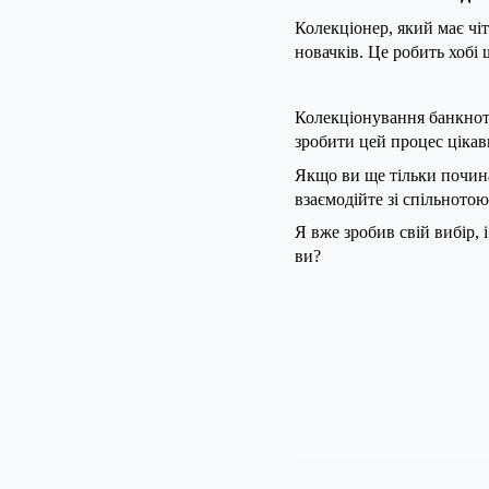
Колекціонер, який має чі
новачків. Це робить хобі
Колекціонування банкнот 
зробити цей процес цікав
Якщо ви ще тільки почина
взаємодійте зі спільното
Я вже зробив свій вибір,
ви?