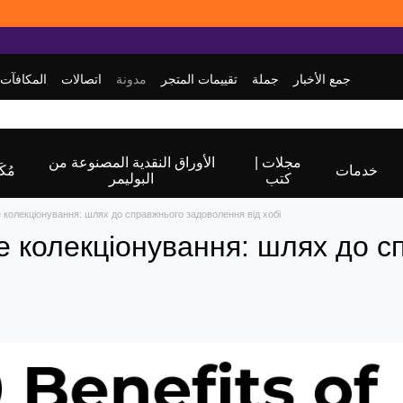
جمع الأخبار
جملة
تقييمات المتجر
مدونة
اتصالات
المكافآت
مجلات |
الأوراق النقدية المصنوعة من
خدمات
مُكَ
كتب
البوليمر
 колекціонування: шлях до справжнього задоволення від хобі
е колекціонування: шлях до с