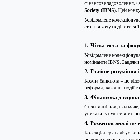
фінансове задоволення. О
Society (IBNS)
. Цей конку
Усвідомлене колекціонува
статті я хочу поділитися
1. Чітка мета та фоку
Усвідомлене колекціонува
номінанти IBNS. Завдяки 
2. Глибше розуміння і
Кожна банкнота – це відо
реформи, важливі події та
3. Фінансова дисципл
Спонтанні покупки можуть
уникати імпульсивних по
4. Розвиток аналітич
Колекціонер аналізує рин
не лише в хобі, а й у пов