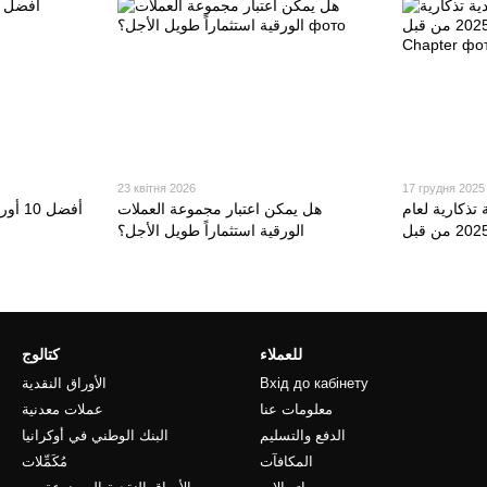
23 квітня 2026
17 грудня 2025
تذكارية لعام
هل يمكن اعتبار مجموعة العملات
أفضل 
الورقية استثماراً طويل الأجل؟
للعملاء
كتالوج
Вхід до кабінету
الأوراق النقدية
معلومات عنا
عملات معدنية
الدفع والتسليم
البنك الوطني في أوكرانيا
المكافآت
مُكَمِّلات