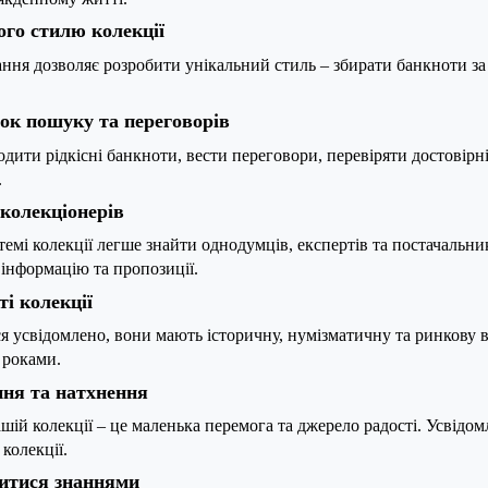
го стилю колекції
ння дозволяє розробити унікальний стиль – збирати банкноти за
ок пошуку та переговорів
дити рідкісні банкноти, вести переговори, перевіряти достовірні
.
 колекціонерів
темі колекції легше знайти однодумців, експертів та постачальни
інформацію та пропозиції.
ті колекції
 усвідомлено, вони мають історичну, нумізматичну та ринкову ва
 роками.
ння та натхнення
ій колекції – це маленька перемога та джерело радості. Усвідомл
колекції.
литися знаннями