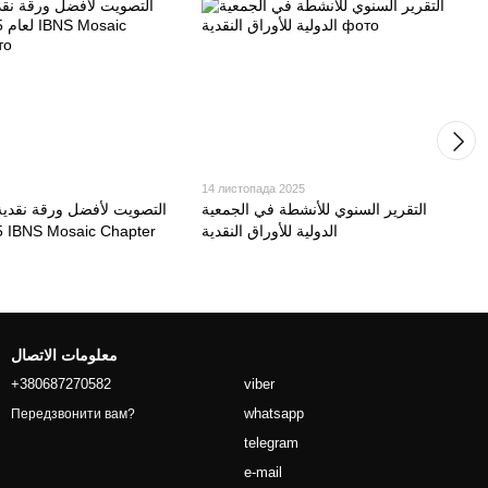
14 листопада 2025
التقرير السنوي للأنشطة في الجمعية
التصويت لأفضل ورقة نقدية 
الدولية للأوراق النقدية
2025 من قبل IBNS Mosaic Chapter
معلومات الاتصال
+380687270582
viber
whatsapp
Передзвонити вам?
telegram
e-mail