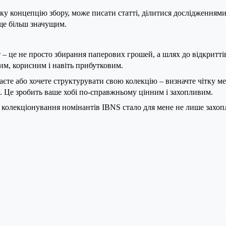
тку концепцію збору, може писати статті, ділитися дослідженням
 ще більш значущим.
– це не просто збирання паперових грошей, а шлях до відкриттів
им, корисним і навіть прибутковим.
єте або хочете структурувати свою колекцію – визначте чітку ме
ю. Це зробить ваше хобі по-справжньому цінним і захопливим.
 і колекціонування номінантів IBNS стало для мене не лише захо