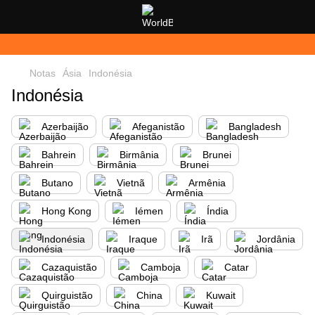
Notas
Ásia
Indonésia
Indonésia
Azerbaijão
Afeganistão
Bangladesh
Bahrein
Birmânia
Brunei
Butano
Vietnã
Armênia
Hong Kong
Iémen
Índia
Indonésia
Iraque
Irã
Jordânia
Cazaquistão
Camboja
Catar
Quirguistão
China
Kuwait