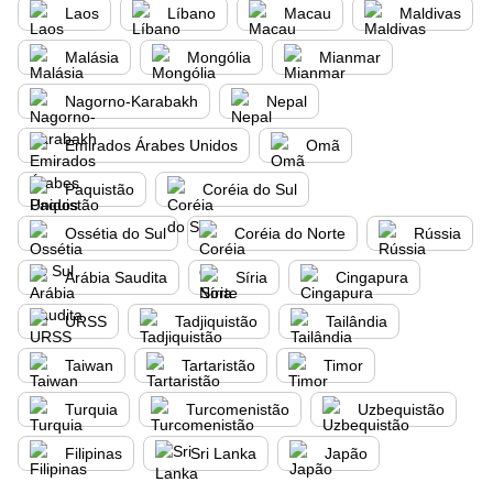
Laos
Líbano
Macau
Maldivas
Malásia
Mongólia
Mianmar
Nagorno-Karabakh
Nepal
Emirados Árabes Unidos
Omã
Paquistão
Coréia do Sul
Ossétia do Sul
Coréia do Norte
Rússia
Arábia Saudita
Síria
Cingapura
URSS
Tadjiquistão
Tailândia
Taiwan
Tartaristão
Timor
Turquia
Turcomenistão
Uzbequistão
Filipinas
Sri Lanka
Japão