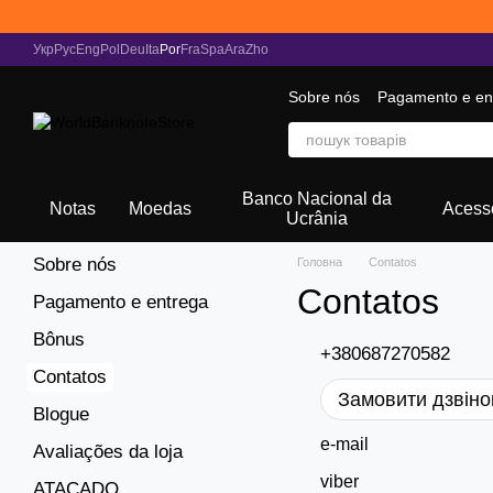
Перейти к основному контенту
Укр
Рус
Eng
Pol
Deu
Ita
Por
Fra
Spa
Ara
Zho
Sobre nós
Pagamento e en
Banco Nacional da
Notas
Moedas
Acess
Ucrânia
Sobre nós
Головна
Contatos
Contatos
Pagamento e entrega
Bônus
+380687270582
Contatos
Замовити дзвіно
Blogue
e-mail
Avaliações da loja
viber
ATACADO