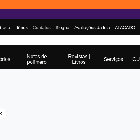
trega
Bônus
Contatos
Blogue
Avaliações da loja
ATACADO
Notas de
Revistas |
órios
Serviços
OU
polímero
Livros
к