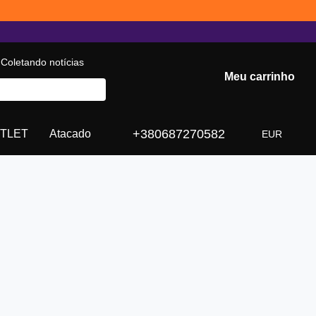
Coletando notícias
Meu carrinho
+380687270582
TLET
Atacado
EUR