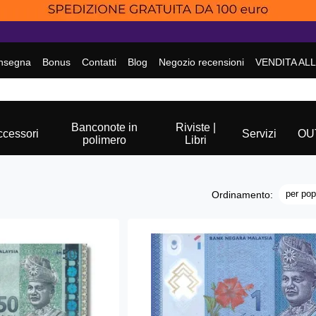
nsegna
Bonus
Contatti
Blog
Negozio recensioni
VENDITA AL
Banconote in
Riviste |
ccessori
Servizi
OU
polimero
Libri
per pop
Ordinamento: