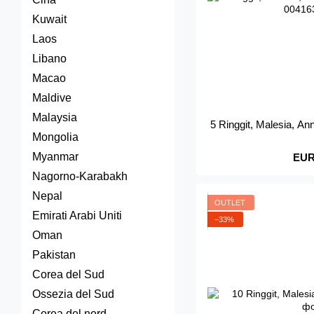
Kuwait
Laos
Libano
Macao
Maldive
Malaysia
5 Ringgit, Malesia, A
Mongolia
Myanmar
EUR
Nagorno-Karabakh
Nepal
OUTLET
Emirati Arabi Uniti
−33%
Oman
Pakistan
Corea del Sud
Ossezia del Sud
Corea del nord