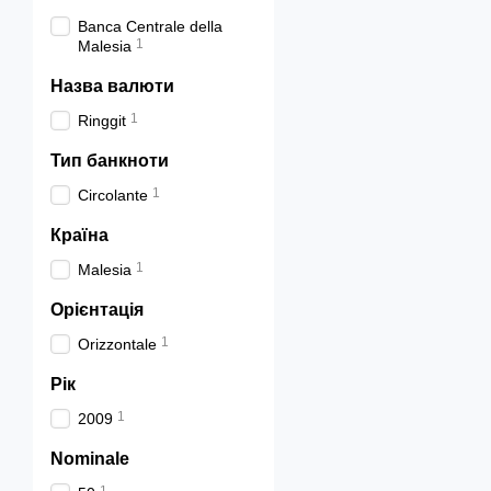
Banca Centrale della
1
Malesia
Назва валюти
1
Ringgit
Тип банкноти
1
Circolante
Країна
1
Malesia
Орієнтація
1
Orizzontale
Рік
1
2009
Nominale