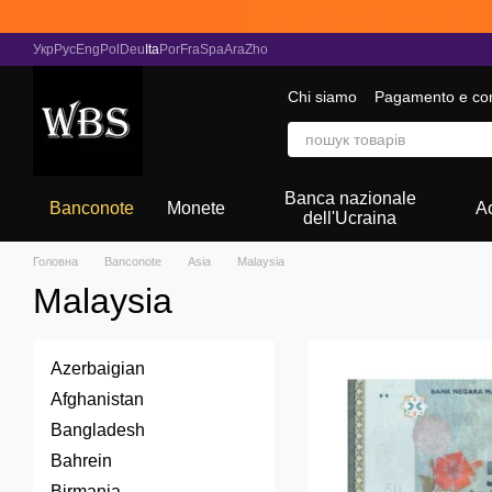
Vai al contenuto principale
Укр
Рус
Eng
Pol
Deu
Ita
Por
Fra
Spa
Ara
Zho
Chi siamo
Pagamento e co
Raccolta di notizie
Banca nazionale
Banconote
Monete
A
dell'Ucraina
Головна
Banconote
Asia
Malaysia
Malaysia
Azerbaigian
Afghanistan
Bangladesh
Bahrein
Birmania