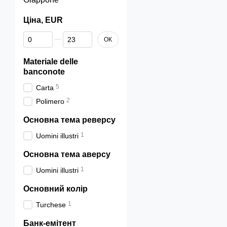
Ціна, EUR
Da Ціна, EUR
A Ціна, EUR
ОК
Materiale delle
banconote
5
Carta
2
Polimero
Основна тема реверсу
1
Uomini illustri
Основна тема аверсу
1
Uomini illustri
Основний колір
1
Turchese
Банк-емітент