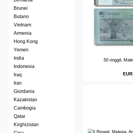
Brunei
Butano
Vietnam
Armenia
Hong Kong
Yemen
India
50 ringgit, Ma
Indonesia
EUR
Iraq
Iran
Giordania
Kazakistan
Cambogia
Qatar
Kirghizistan
Cina