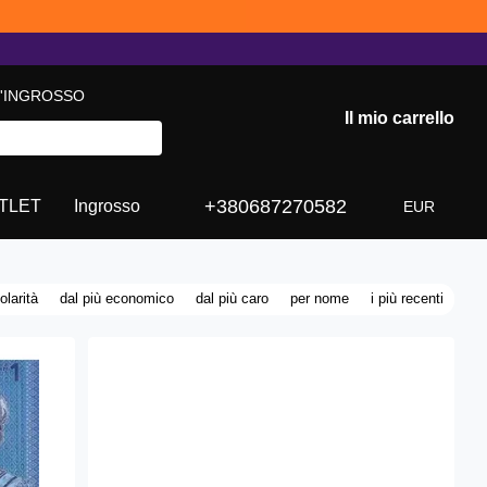
L'INGROSSO
Il mio carrello
+380687270582
TLET
Ingrosso
EUR
olarità
dal più economico
dal più caro
per nome
i più recenti