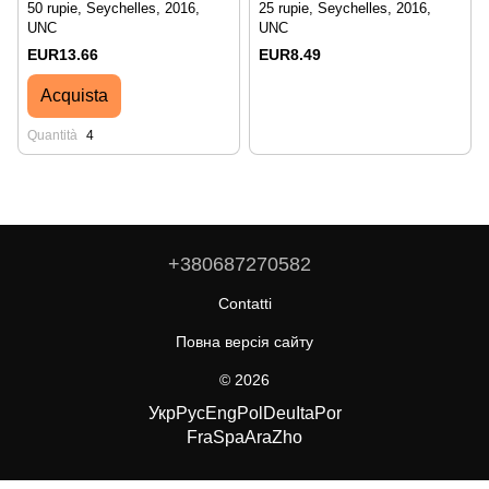
50 rupie, Seychelles, 2016,
25 rupie, Seychelles, 2016,
UNC
UNC
EUR13.66
EUR8.49
Acquista
Quantità
4
+380687270582
Contatti
Повна версія сайту
© 2026
Укр
Рус
Eng
Pol
Deu
Ita
Por
Fra
Spa
Ara
Zho