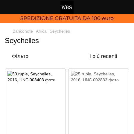
Banconote
Africa
Seychelles
Seychelles
Фільтр
I più recenti