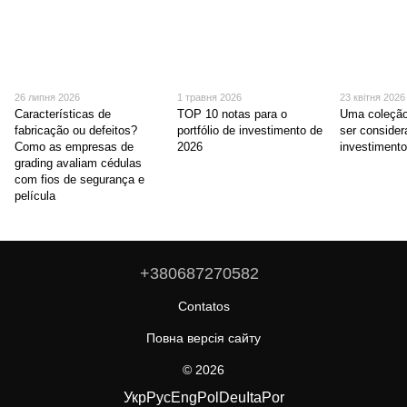
26 липня 2026
1 травня 2026
23 квітня 2026
Características de
TOP 10 notas para o
Uma coleção
fabricação ou defeitos?
portfólio de investimento de
ser conside
Como as empresas de
2026
investimento
grading avaliam cédulas
com fios de segurança e
película
+380687270582
Contatos
Повна версія сайту
© 2026
Укр
Рус
Eng
Pol
Deu
Ita
Por