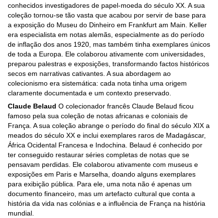
conhecidos investigadores de papel-moeda do século XX. A sua
coleção tornou-se tão vasta que acabou por servir de base para
a exposição do Museu do Dinheiro em Frankfurt am Main. Keller
era especialista em notas alemãs, especialmente as do período
de inflação dos anos 1920, mas também tinha exemplares únicos
de toda a Europa. Ele colaborou ativamente com universidades,
preparou palestras e exposições, transformando factos históricos
secos em narrativas cativantes. A sua abordagem ao
colecionismo era sistemática: cada nota tinha uma origem
claramente documentada e um contexto preservado.
Claude Belaud
O colecionador francês Claude Belaud ficou
famoso pela sua coleção de notas africanas e coloniais de
França. A sua coleção abrange o período do final do século XIX a
meados do século XX e inclui exemplares raros de Madagáscar,
África Ocidental Francesa e Indochina. Belaud é conhecido por
ter conseguido restaurar séries completas de notas que se
pensavam perdidas. Ele colaborou ativamente com museus e
exposições em Paris e Marselha, doando alguns exemplares
para exibição pública. Para ele, uma nota não é apenas um
documento financeiro, mas um artefacto cultural que conta a
história da vida nas colónias e a influência de França na história
mundial.