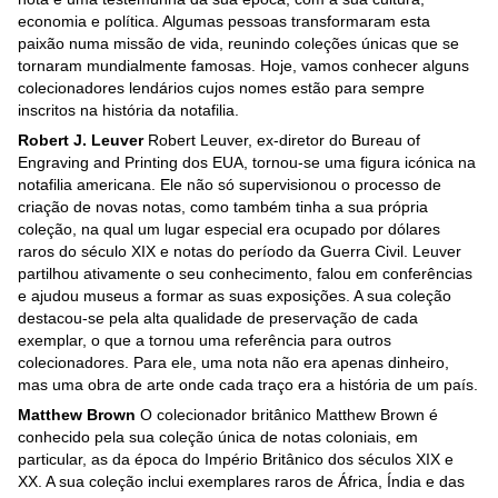
economia e política. Algumas pessoas transformaram esta
paixão numa missão de vida, reunindo coleções únicas que se
tornaram mundialmente famosas. Hoje, vamos conhecer alguns
colecionadores lendários cujos nomes estão para sempre
inscritos na história da notafilia.
Robert J. Leuver
Robert Leuver, ex-diretor do Bureau of
Engraving and Printing dos EUA, tornou-se uma figura icónica na
notafilia americana. Ele não só supervisionou o processo de
criação de novas notas, como também tinha a sua própria
coleção, na qual um lugar especial era ocupado por dólares
raros do século XIX e notas do período da Guerra Civil. Leuver
partilhou ativamente o seu conhecimento, falou em conferências
e ajudou museus a formar as suas exposições. A sua coleção
destacou-se pela alta qualidade de preservação de cada
exemplar, o que a tornou uma referência para outros
colecionadores. Para ele, uma nota não era apenas dinheiro,
mas uma obra de arte onde cada traço era a história de um país.
Matthew Brown
O colecionador britânico Matthew Brown é
conhecido pela sua coleção única de notas coloniais, em
particular, as da época do Império Britânico dos séculos XIX e
XX. A sua coleção inclui exemplares raros de África, Índia e das