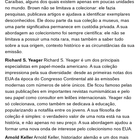
Caraíbas, alguns dos quais existem apenas em poucas unidades
no mundo. Brown não se limitava a colecionar: ele fazia
pesquisas, publicava artigos e ajudava a identificar exemplares
desconhecidos. Ele doou parte da sua coleção a museus, mas
uma parte significativa permanece em custódia privada. A sua
abordagem ao colecionismo foi sempre científica: ele não se
limitava a possuir uma nota rara, mas também a saber tudo
sobre a sua origem, contexto histórico e as circunstâncias da sua
emissão.
Richard S. Yeager
Richard S. Yeager é um dos principais
especialistas em papel-moeda americano. A sua coleção
impressiona pela sua diversidade: desde as primeiras notas dos
EUA da época do Congresso Continental até às emissões
modernas com números de série únicos. Ele ficou famoso pelas
suas publicações em importantes revistas numismáticas e pelo
seu papel como consultor em leilões internacionais. Yeager não
só colecionava, como também se dedicava à educação,
popularizando a notafilia entre os jovens. A sua filosofia de
coleção é simples: o verdadeiro valor de uma nota está na sua
história, e não apenas no seu preço. A sua abordagem ajudou a
formar uma nova onda de interesse pelo colecionismo nos EUA.
Arnold Keller
Arnold Keller, historiador alemão e um dos mais