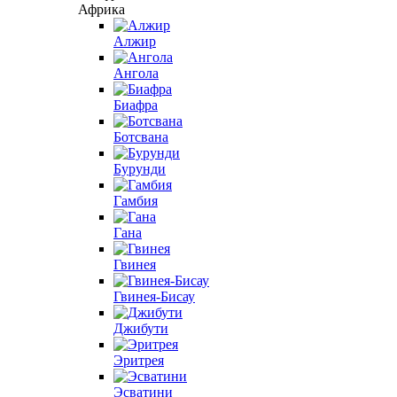
Африка
Алжир
Ангола
Биафра
Ботсвана
Бурунди
Гамбия
Гана
Гвинея
Гвинея-Бисау
Джибути
Эритрея
Эсватини