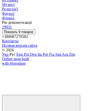
История
1
Музеи
1
Религия
3
Фауна
2
Флора
1
Рік демонетизації
1993
1
Показать 9 товаров
+380687270582
Контакты
Полная версия сайта
© 2026
Укр
Рус
Eng
Pol
Deu
Ita
Por
Fra
Spa
Ara
Zho
Online store built
with Horoshop