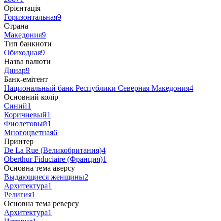
Орієнтація
Горизонтальная
9
Страна
Македония
9
Тип банкноти
Обиходная
9
Назва валюти
Динар
9
Банк-емітент
Национальный банк Республики Северная Македония
4
Основний колір
Синий
1
Коричневый
1
Фиолетовый
1
Многоцветная
6
Принтер
De La Rue (Великобритания)
4
Oberthur Fiduciaire (Франция)
1
Основна тема аверсу
Выдающиеся женщины
2
Архитектура
1
Религия
1
Основна тема реверсу
Архитектура
1