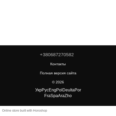
+380687270582
Контакты
Полная версия сайта
© 2026
Укр
Рус
Eng
Pol
Deu
Ita
Por
Fra
Spa
Ara
Zho
Online store built with Horoshop