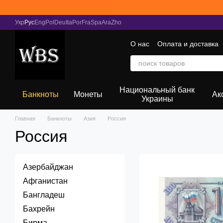
Перейти к основному контенту
Укр
Рус
Eng
Pol
Deu
Ita
Por
Fra
Spa
Ara
Zho
О нас
Оплата и доставка
Национальный банк
Банкноты
Монеты
Ак
Украины
Главная
Банкноты
Азия
Россия
Россия
Азербайджан
Афганистан
Бангладеш
Бахрейн
Бирма