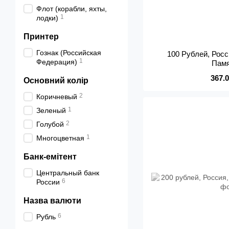
Флот (корабли, яхты,
1
лодки)
Принтер
Гознак (Российская
100 Рублей, Росс
1
Федерация)
Пам
367.
Основний колір
2
Коричневый
1
Зеленый
2
Голубой
1
Многоцветная
Банк-емітент
Центральный банк
6
России
Назва валюти
6
Рубль