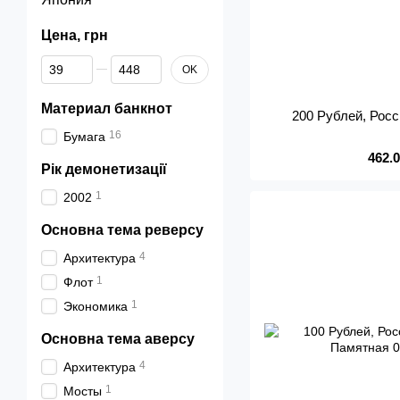
Цена, грн
От Цена, грн
До Цена, грн
OK
Материал банкнот
200 Рублей, Росс
16
Бумага
462.
Рік демонетизації
1
2002
Основна тема реверсу
4
Архитектура
1
Флот
1
Экономика
Основна тема аверсу
4
Архитектура
1
Мосты