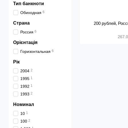
Тип банкноти
6
Обиходная
Страна
200 рублей, Росс
6
Россия
267.
Орієнтація
6
Горизонтальная
Рік
2
2004
1
1995
1
1992
2
1993
Номинал
1
10
2
100