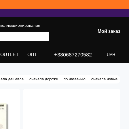
 коллекционирования
Мой заказ
+380687270582
OUTLET
ОПТ
UAH
чала дешевле
сначала дороже
по названию
сначала новые