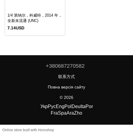
1/4 第纳尔，科威特，2014 年，
全新未流通 (UNC)
7.14USD
+380687270582
联系方式
Повна версія сайту
© 2026
Укр
Рус
Eng
Pol
Deu
Ita
Por
Fra
Spa
Ara
Zho
Online store built with Horoshop