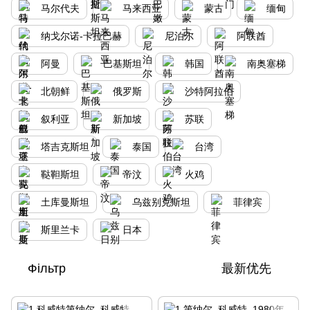
马尔代夫
马来西亚
蒙古
缅甸
纳戈尔诺-卡拉巴赫
尼泊尔
阿联酋
阿曼
巴基斯坦
韩国
南奥塞梯
北朝鲜
俄罗斯
沙特阿拉伯
叙利亚
新加坡
苏联
塔吉克斯坦
泰国
台湾
鞑靼斯坦
帝汶
火鸡
土库曼斯坦
乌兹别克斯坦
菲律宾
斯里兰卡
日本
Фільтр
最新优先