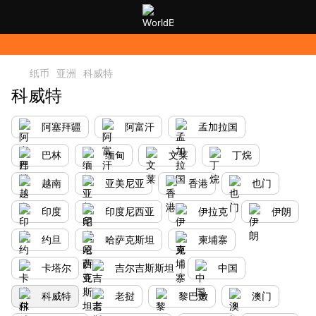
纸币
亚洲
科威特
科威特
阿塞拜疆
阿富汗
孟加拉国
巴林
缅甸
文莱
丁烷
越南
亚美尼亚
香港
也门
印度
印度尼西亚
伊拉克
伊朗
约旦
哈萨克斯坦
柬埔寨
卡塔尔
吉尔吉斯斯坦
中国
科威特
老挝
黎巴嫩
澳门