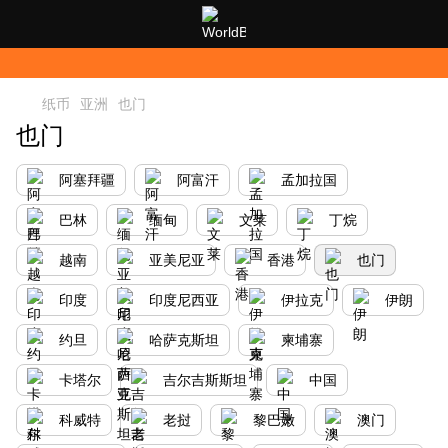
纸币
亚洲
也门
也门
阿塞拜疆
阿富汗
孟加拉国
巴林
缅甸
文莱
丁烷
越南
亚美尼亚
香港
也门
印度
印度尼西亚
伊拉克
伊朗
约旦
哈萨克斯坦
柬埔寨
卡塔尔
吉尔吉斯斯坦
中国
科威特
老挝
黎巴嫩
澳门