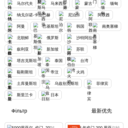
马尔代夫
马来西亚
蒙古
缅甸
纳戈尔诺-卡拉巴赫
尼泊尔
阿联酋
阿曼
巴基斯坦
韩国
南奥塞梯
北朝鲜
俄罗斯
沙特阿拉伯
叙利亚
新加坡
苏联
塔吉克斯坦
泰国
台湾
鞑靼斯坦
帝汶
火鸡
土库曼斯坦
乌兹别克斯坦
菲律宾
斯里兰卡
日本
Фільтр
最新优先
−35%