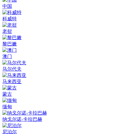
中国
科威特
老挝
黎巴嫩
澳门
马尔代夫
马来西亚
蒙古
缅甸
纳戈尔诺-卡拉巴赫
尼泊尔