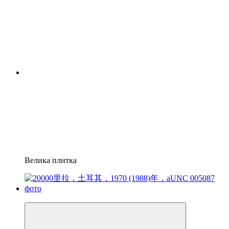
Велика плитка
−7%