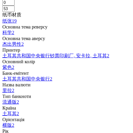
纸币材质
纸张
19
Основна тема реверсу
科学
2
Основна тема аверсу
杰出男性
2
Принтер
土耳其共和国中央银行钞票印刷厂, 安卡拉, 土耳其
2
Основний колір
紫色
2
Банк-емітент
土耳其共和国中央银行
2
Назва валюти
里拉
2
Тип банкноти
流通版
2
Країна
土耳其
2
Орієнтація
横版
2
Рік