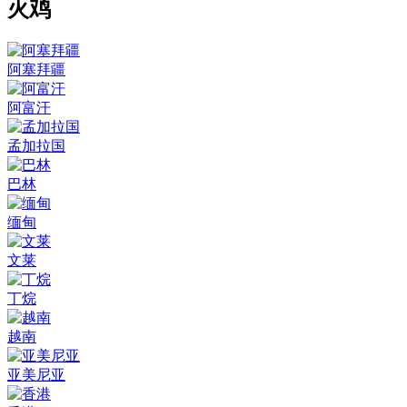
火鸡
阿塞拜疆
阿富汗
孟加拉国
巴林
缅甸
文莱
丁烷
越南
亚美尼亚