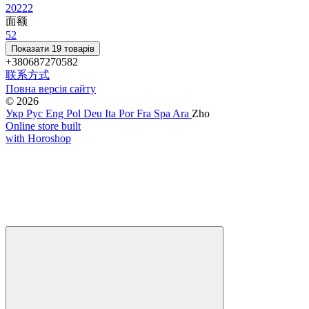
2022
2
面额
5
2
Показати 19 товарів
+380687270582
联系方式
Повна версія сайту
© 2026
Укр
Рус
Eng
Pol
Deu
Ita
Por
Fra
Spa
Ara
Zho
Online store built
with Horoshop