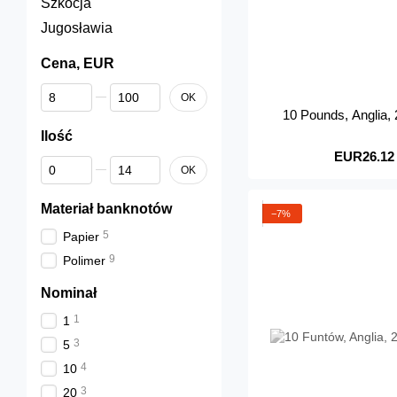
Szkocja
Jugosławia
Cena, EUR
Od Cena, EUR
Do Cena, EUR
OK
10 Pounds, Anglia
Ilość
EUR26.12
Od Ilość
Do Ilość
OK
Materiał banknotów
−7%
5
Papier
9
Polimer
Nominał
1
1
3
5
4
10
3
20