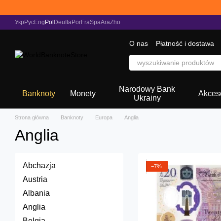
Przejdź do głównej treści
Укр
Рус
Eng
Pol
Deu
Ita
Por
Fra
Spa
Ara
Zho
O nas
Płatność i dostawa
Narodowy Bank
Banknoty
Monety
Akces
Ukrainy
Strona główna
Banknoty
Europa
Anglia
Anglia
Abchazja
−7%
Austria
Albania
Anglia
Belgia