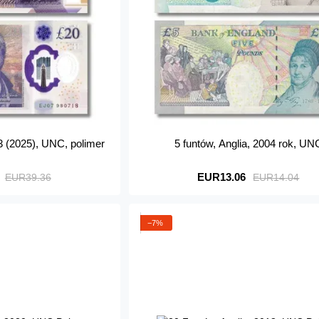
23 (2025), UNC, polimer
5 funtów, Anglia, 2004 rok, UN
EUR13.06
EUR39.36
EUR14.04
−7%