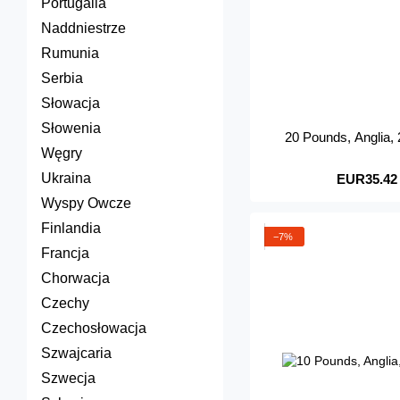
Portugalia
Naddniestrze
Rumunia
Serbia
Słowacja
Słowenia
20 Pounds, Anglia
Węgry
Ukraina
EUR35.42
Wyspy Owcze
Finlandia
−7%
Francja
Chorwacja
Czechy
Czechosłowacja
Szwajcaria
Szwecja