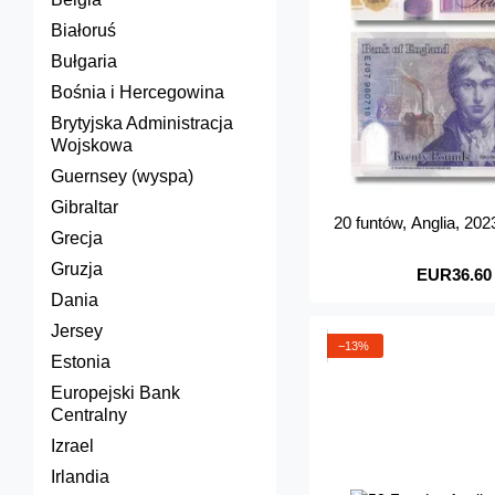
Białoruś
Bułgaria
Bośnia i Hercegowina
Brytyjska Administracja
Wojskowa
Guernsey (wyspa)
Gibraltar
20 funtów, Anglia, 20
Grecja
Gruzja
EUR36.60
Dania
Jersey
−13%
Estonia
Europejski Bank
Centralny
Izrael
Irlandia