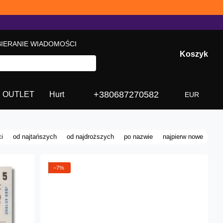
BIERANIE WIADOMOŚCI
Koszyk
+380687270582
OUTLET
Hurt
EUR
i
od najtańszych
od najdroższych
po nazwie
najpierw nowe
−7%