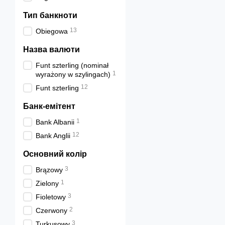
Тип банкноти
13
Obiegowa
Назва валюти
Funt szterling (nominał
1
wyrażony w szylingach)
12
Funt szterling
Банк-емітент
1
Bank Albanii
12
Bank Anglii
Основний колір
3
Brązowy
1
Zielony
3
Fioletowy
2
Czerwony
3
Turkusowy