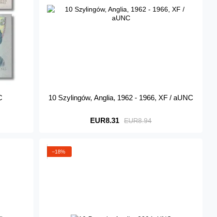
C
10 Szylingów, Anglia, 1962 - 1966, XF / aUNC
EUR8.31
EUR8.94
−18%