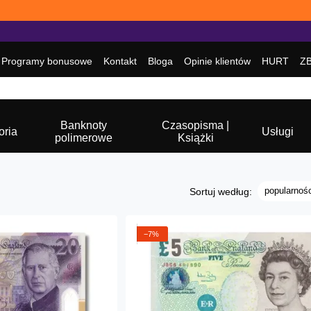
Programy bonusowe
Kontakt
Bloga
Opinie klientów
HURT
Z
Banknoty
Czasopisma |
oria
Usługi
polimerowe
Książki
popularnośc
Sortuj według:
−7%