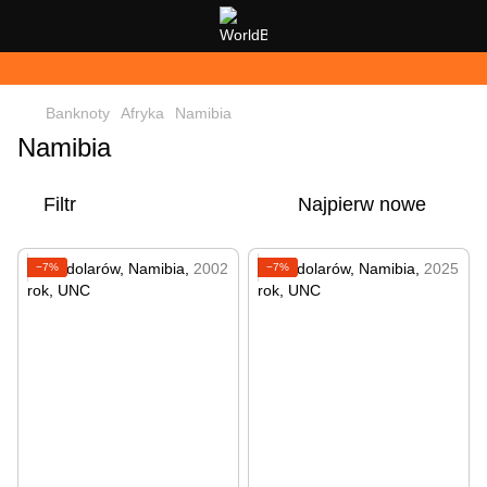
Banknoty
Afryka
Namibia
Namibia
Filtr
Najpierw nowe
−7%
−7%