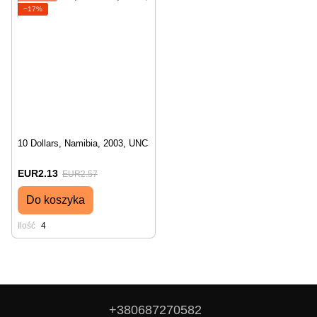
−17%
10 Dollars, Namibia, 2003, UNC
EUR2.13
EUR2.57
Do koszyka
Ilość
4
+380687270582