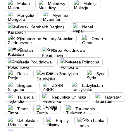
Makau
Malediwy
Malezja
Mongolia
Myanmar
Górski Karabach (region)
Nepal
Zjednoczone Emiraty Arabskie
Oman
Pakistan
Korea Południowa
Osetia Południowa
Korea Północna
Rosja
Arabia Saudyjska
Syria
Singapur
ZSRR
Tadżykistan
Tajlandia
Republika Chińska
Tatarstan
Timor
Turcja
Turkmenia
Uzbekistan
Filipiny
Sri Lanka