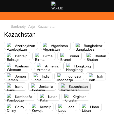
Banknoty
Azja
Kazachstan
Kazachstan
Azerbejdżan
Afganistan
Bangladesz
Bahrajn
Birma
Brunei
Bhutan
Wietnam
Armenia
Hongkong
Jemen
Indie
Indonezja
Irak
Iranu
Jordania
Kazachstan
Kambodża
Katar
Kirgistan
Chiny
Kuwejt
Laos
Liban