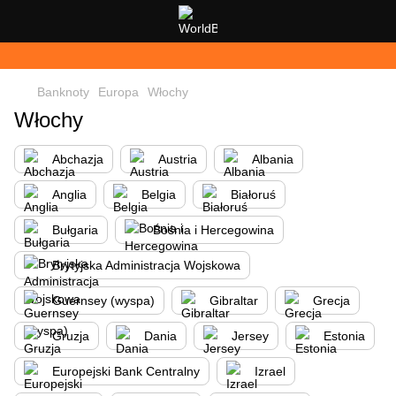
Banknoty
Europa
Włochy
Włochy
Abchazja
Austria
Albania
Anglia
Belgia
Białoruś
Bułgaria
Bośnia i Hercegowina
Brytyjska Administracja Wojskowa
Guernsey (wyspa)
Gibraltar
Grecja
Gruzja
Dania
Jersey
Estonia
Europejski Bank Centralny
Izrael