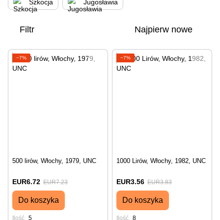
Szkocja
Jugosławia
Filtr
Najpierw nowe
−7%
−7%
500 lirów, Włochy, 1979, UNC
1000 Lirów, Włochy, 1982, UNC
EUR6.72
EUR3.56
EUR7.23
EUR3.83
Do koszyka
Do koszyka
Ilość
5
Ilość
8