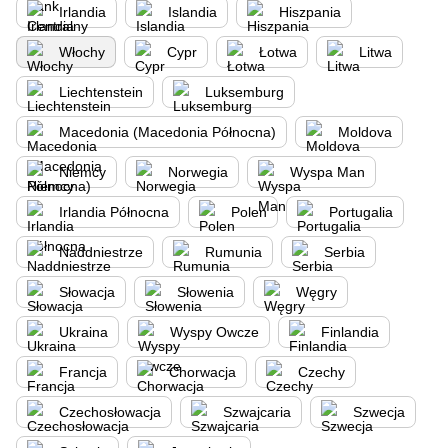
Irlandia
Islandia
Hiszpania
Włochy
Cypr
Łotwa
Litwa
Liechtenstein
Luksemburg
Macedonia (Macedonia Północna)
Moldova
Niemcy
Norwegia
Wyspa Man
Irlandia Północna
Polen
Portugalia
Naddniestrze
Rumunia
Serbia
Słowacja
Słowenia
Węgry
Ukraina
Wyspy Owcze
Finlandia
Francja
Chorwacja
Czechy
Czechosłowacja
Szwajcaria
Szwecja