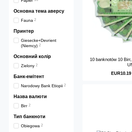
Papier
Основна тема аверсу
2
Fauna
Принтер
Giesecke+Devrient
2
(Niemcy)
Основний колір
10 banknotów 10 Birr, 
U
2
Zielony
EUR10.19
Банк-емітент
2
Narodowy Bank Etiopii
Назва валюти
2
Birr
Тип банкноти
2
Obiegowa