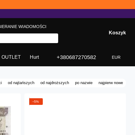
BIERANIE WIADOMOŚCI
Koszyk
+380687270582
OUTLET
Hurt
EUR
i
od najtańszych
od najdroższych
po nazwie
najpierw nowe
−5%