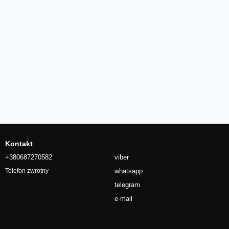
Kontakt
+380687270582
viber
whatsapp
Telefon zwrotny
telegram
e-mail