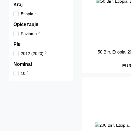
Kraj
2
Etiopia
Орієнтація
2
Pozioma
Рік
50 Birr, Etiopia,
2
2012 (2020)
Nominał
EUR
2
10