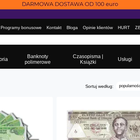
Programy bonusowe
Kontakt
Bloga
Opinie klientów
HURT
Z
Banknoty
Czasopisma |
oria
Usługi
polimerowe
Książki
popularnośc
Sortuj według: