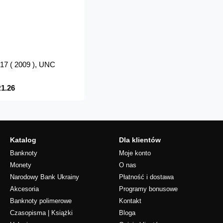
2017 ( 2009 ), UNC
1.26
Katalog
Dla klientów
Banknoty
Moje konto
Monety
O nas
Narodowy Bank Ukrainy
Płatność i dostawa
Akcesoria
Programy bonusowe
Banknoty polimerowe
Kontakt
Czasopisma | Książki
Bloga