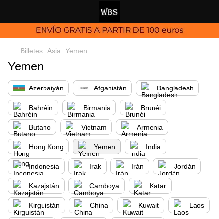
Billetes
Asia
Yemen
Yemen
Azerbaiyán
Afganistán
Bangladesh
Bahréin
Birmania
Brunéi
Butano
Vietnam
Armenia
Hong Kong
Yemen
India
Indonesia
Irak
Irán
Jordán
Kazajstán
Camboya
Katar
Kirguistán
China
Kuwait
Laos