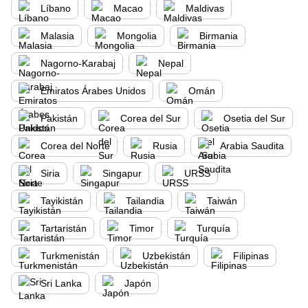
Líbano
Macao
Maldivas
Malasia
Mongolia
Birmania
Nagorno-Karabaj
Nepal
Emiratos Árabes Unidos
Omán
Pakistán
Corea del Sur
Osetia del Sur
Corea del Norte
Rusia
Arabia Saudita
Siria
Singapur
URSS
Tayikistán
Tailandia
Taiwán
Tartaristán
Timor
Turquía
Turkmenistán
Uzbekistán
Filipinas
Sri Lanka
Japón