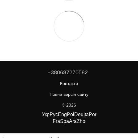
+380687270582
Контакти
Повна версія сайту
© 2026
Укр
Рус
Eng
Pol
Deu
Ita
Por
Fra
Spa
Ara
Zho