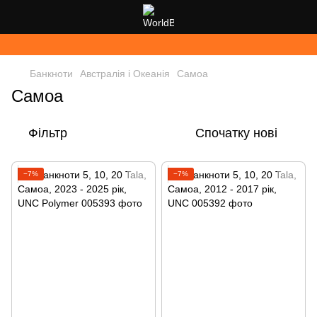
Банкноти
Австралія і Океанія
Самоа
Самоа
Фільтр
Спочатку нові
−7%
−7%