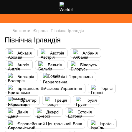
Банкноти
Європа
Північна Ірландія
Північна Ірландія
Абхазія
Австрія
Албанія
Англія
Бельгія
Білорусь
Болгарія
Боснія і Герцеговина
Британське Військове Управління
Гернсі
Гібралтар
Греція
Грузія
Данія
Джерсі
Естонія
Європейський Центральний Банк
Ізраїль