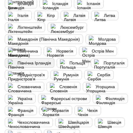
Ірландія
Ісландія
Іспанія
Італія
Кіпр
Латвія
Литва
Ліхтенштейн
Люксембург
Македонія (Північна Македонія)
Молдова
Німеччина
Норвегія
Острів Мен
Північна Ірландія
Польща
Португалія
Придністров'я
Румунія
Сербія
Словаччина
Словенія
Угорщина
Україна
Фарерські острови
Фінляндія
Франція
Хорватія
Чехія
Чехословаччина
Швейцарія
Швеція