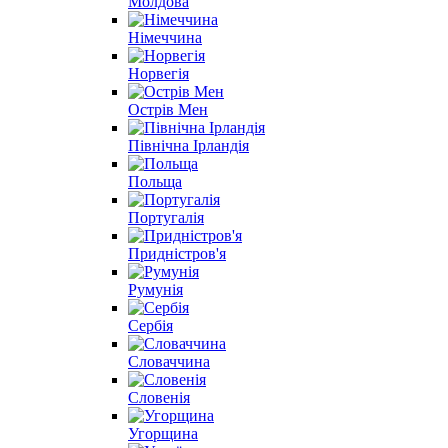
Молдова
Німеччина
Норвегія
Острів Мен
Північна Ірландія
Польща
Португалія
Придністров'я
Румунія
Сербія
Словаччина
Словенія
Угорщина