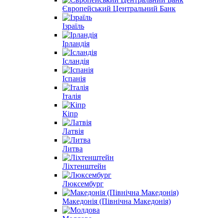
Європейський Центральний Банк
Ізраїль
Ірландія
Ісландія
Іспанія
Італія
Кіпр
Латвія
Литва
Ліхтенштейн
Люксембург
Македонія (Північна Македонія)