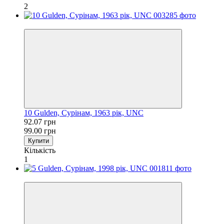
2
−7%
10 Gulden, Сурінам, 1963 рік, UNC
92.07 грн
99.00 грн
Купити
Кількість
1
−7%