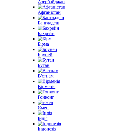
Азербайджан
Афганістан
Бангладеш
Бахрейн
Бірма
Бруней
Бутан
В'єтнам
Вірменія
Гонконг
Ємен
Індія
Індонезія