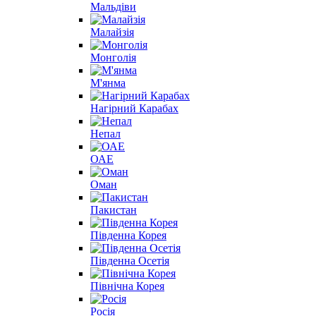
Мальдіви
Малайзія
Монголія
М'янма
Нагірний Карабах
Непал
ОАЕ
Оман
Пакистан
Південна Корея
Південна Осетія
Північна Корея
Росія