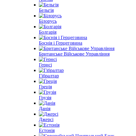
Бельгія
Білорусь
Болгарія
Боснія і Герцеговина
Британське Військове Управління
Гернсі
Гібралтар
Греція
Грузія
Данія
Джерсі
Естонія