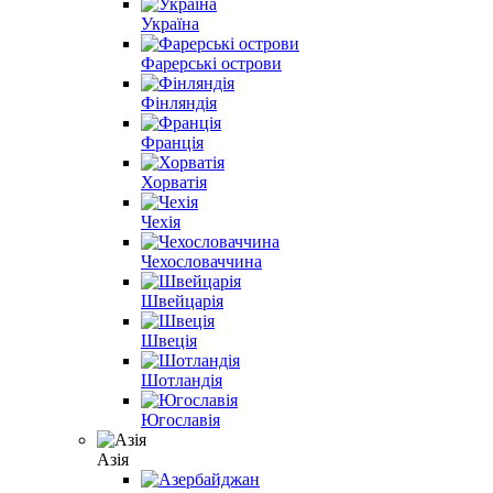
Україна
Фарерські острови
Фінляндія
Франція
Хорватія
Чехія
Чехословаччина
Швейцарія
Швеція
Шотландія
Югославія
Азія