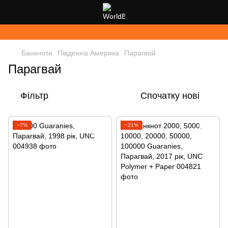
Банкноти
Південна Америка
Парагвай
Парагвай
Фільтр
Спочатку нові
−7%
−21%