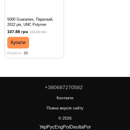
5000 Guaranies, Парагвай,
2022 рік, UNC Polymer
107.88 грн
116.00 грн
Купити
Кількість
20
+380687270582
Контакти
Повна версія сайту
© 2026
Укр
Рус
Eng
Pol
Deu
Ita
Por