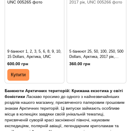
9 банкнот 1, 2, 3, 5, 6, 8, 9, 10,
5 банкнот 25, 50, 100, 250, 500
15 Dollars, Арктика, UNC
Dollars, Арктика, 2017 рік,
UNC
600.00 грн
360.00 грн
Купити
Банкноти Арктичних територій: Крижана екзотика у світі
боністики
Ласкаво просимо до одного з найнезвичайніших
розділів нашого магазину, присвяченого паперовим грошовим
знакам Арктичних територій. Ці випуски займають особливе
місце в колекціях завдяки своїй унікальній тематиці,
присвяченій суворій красі засніженої півночі, науковим
експедиціям, полярній авіації, легендарним криголамам та