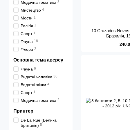
3
Медична тематика
4
Мистецтво
1
Мости
1
Релігія
10 Cruzados Novos
1
Спорт
Бразилія, 1
18
Фауна
240.
2
Флора
Основна тема аверсу
6
Фауна
36
Видатні чоловіки
4
Видатні жінки
1
Спорт
2
Медична тематика
Принтер
De La Rue (Велика
5
Британія)