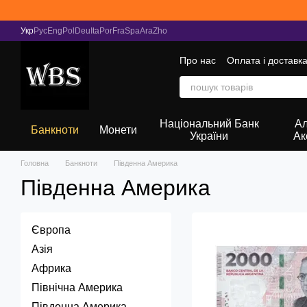
Перейти до основного контенту
Укр
Рус
Eng
Pol
Deu
Ita
Por
Fra
Spa
Ara
Zho
Про нас
Оплата і доставк
Національний Банк
Ал
Банкноти
Монети
України
Ак
Головна
Банкноти
Південна Америка
Південна Америка
Європа
Азія
Африка
Північна Америка
Південна Америка