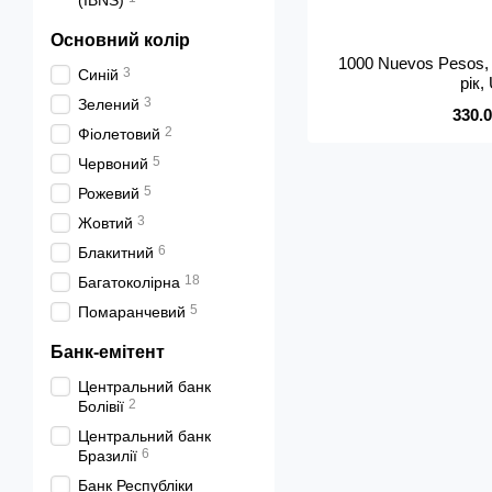
(IBNS)
Основний колір
1000 Nuevos Pesos, 
3
Синій
рік
3
Зелений
330.
2
Фіолетовий
5
Червоний
5
Рожевий
3
Жовтий
6
Блакитний
18
Багатоколірна
5
Помаранчевий
Банк-емітент
Центральний банк
2
Болівії
Центральний банк
6
Бразилії
Банк Республіки