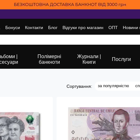
а
Бонуси
Контакти
Блог
Відгуки про магазин
ОПТ
Новини 
ьбоми |
Полімерні
Журнали |
Послуги
сесуари
банкноти
Книги
за популярністю
сп
Сортування: