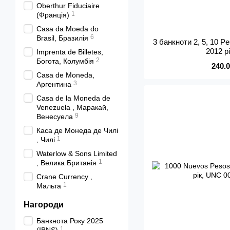
Oberthur Fiduciaire
1
(Франція)
Casa da Moeda do
6
Brasil, Бразилія
3 банкноти 2, 5, 10 P
2012 р
Imprenta de Billetes,
2
Богота, Колумбія
240.
Casa de Moneda,
3
Аргентина
Casa de la Moneda de
Venezuela , Маракай,
9
Венесуела
Каса де Монеда де Чилі
1
, Чилі
Waterlow & Sons Limited
1
, Велика Британія
Crane Currency ,
1
Мальта
Нагороди
Банкнота Року 2025
1