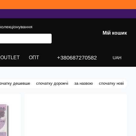
колекціонування
Мій кошик
+380687270582
OUTLET
ОПТ
UAH
очатку дешевше
спочатку дорожчі
за назвою
спочатку нові