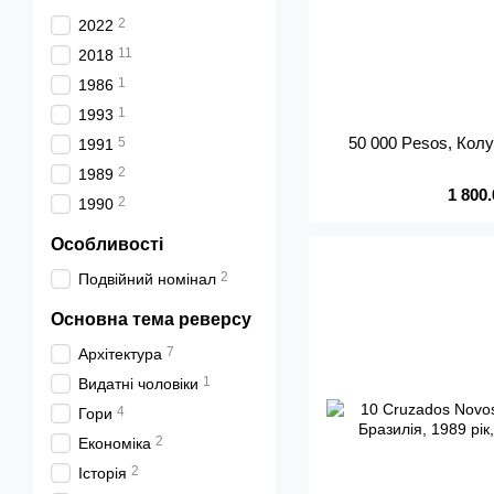
2
2022
11
2018
1
1986
1
1993
50 000 Pesos, Колу
5
1991
2
1989
1 800
2
1990
Особливості
2
Подвійний номінал
Основна тема реверсу
7
Архітектура
1
Видатні чоловіки
4
Гори
2
Економіка
2
Історія