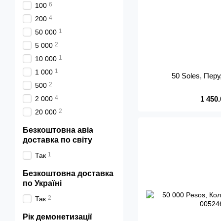
6
100
4
200
1
50 000
2
5 000
1
10 000
1
1 000
50 Soles, Перу
2
500
4
2 000
1 450
2
20 000
Безкоштовна авіа
доставка по світу
1
Так
Безкоштовна доставка
по Україні
2
Так
Рік демонетизації