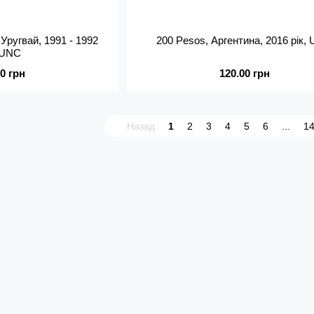
Уругвай, 1991 - 1992
200 Pesos, Аргентина, 2016 рік,
, UNC
00 грн
120.00 грн
Назад
1
2
3
4
5
6
...
1