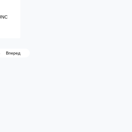
 UNC
4
Вперед