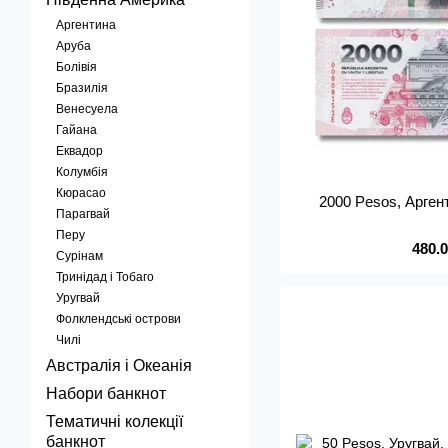
Аргентина
Аруба
Болівія
Бразилія
Венесуела
Гайана
Еквадор
Колумбія
Кюрасао
2000 Pesos, Арген
Парагвай
Перу
480.
Сурінам
Тринідад і Тобаго
Уругвай
Фолклендські острови
Чилі
Австралія і Океанія
Набори банкнот
Тематичні колекції
банкнот