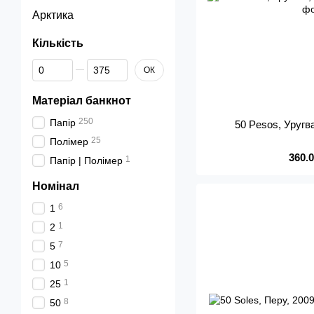
Арктика
Кількість
Від Кількість
До Кількість
ОК
Матеріал банкнот
250
Папір
50 Pesos, Уругв
25
Полімер
360.
1
Папір | Полімер
Номінал
6
1
1
2
7
5
5
10
1
25
8
50