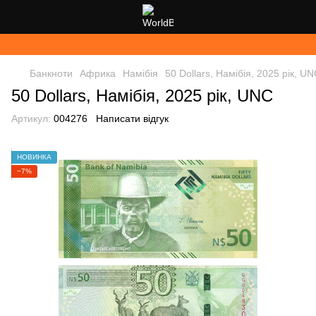
Банкноти
Африка
Намібія
50 Dollars, Намібія, 2025 рік, U
50 Dollars, Намібія, 2025 рік, UNC
Артикул:
004276
Написати відгук
НОВИНКА
−7%