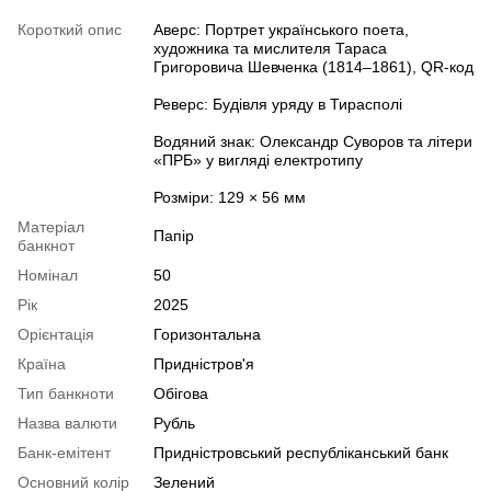
Короткий опис
Аверс: Портрет українського поета,
художника та мислителя Тараса
Григоровича Шевченка (1814–1861), QR-код
Реверс: Будівля уряду в Тирасполі
Водяний знак: Олександр Суворов та літери
«ПРБ» у вигляді електротипу
Розміри: 129 × 56 мм
Матеріал
Папір
банкнот
Номінал
50
Рік
2025
Орієнтація
Горизонтальна
Країна
Придністров'я
Тип банкноти
Обігова
Назва валюти
Рубль
Банк-емітент
Придністровський республіканський банк
Основний колір
Зелений