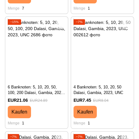
Menge
7
Menge
1
−15%
−7%
6 Banknoten: 5, 10, 20, 50,
4 Banknoten: 5, 10, 20, 50
100, 200 Dalasi, Gambia, 2023,
Dalasi, Gambia, 2023, UNC
UNC
EUR21.06
EUR7.45
EUR24.89
EUR8.04
Kaufen
Kaufen
Menge
1
Menge
1
−7%
−7%