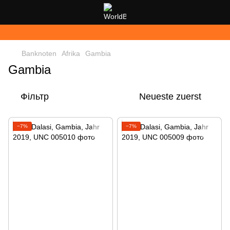
Banknoten
Afrika
Gambia
Gambia
Фільтр
Neueste zuerst
−7%
−7%