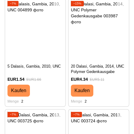
−7%
−15%
5 Dalasis, Gambia, 2010, UNC
20 Dalasi, Gambia, 2014, UNC
Polymer Gedenkausgabe
EUR1.54
EUR4.34
EUR1.66
EUR5.11
Kaufen
Kaufen
Menge
2
Menge
2
−7%
−7%