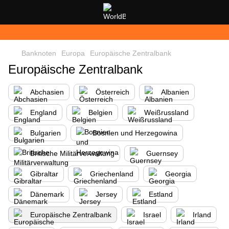
Banknoten
Europa
Europäische Zentralbank
Europäische Zentralbank
Abchasien
Österreich
Albanien
England
Belgien
Weißrussland
Bulgarien
Bosnien und Herzegowina
Britische Militärverwaltung
Guernsey
Gibraltar
Griechenland
Georgia
Dänemark
Jersey
Estland
Europäische Zentralbank
Israel
Irland