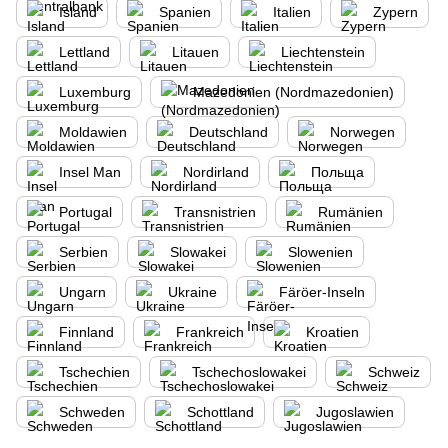
Island
Spanien
Italien
Zypern
Lettland
Litauen
Liechtenstein
Luxemburg
Mazedonien (Nordmazedonien)
Moldawien
Deutschland
Norwegen
Insel Man
Nordirland
Польща
Portugal
Transnistrien
Rumänien
Serbien
Slowakei
Slowenien
Ungarn
Ukraine
Färöer-Inseln
Finnland
Frankreich
Kroatien
Tschechien
Tschechoslowakei
Schweiz
Schweden
Schottland
Jugoslawien