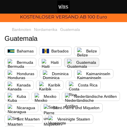
Banknoten
Nordamerika
Guatemala
Guatemala
Bahamas
Barbados
Belize
Bermuda
Haiti
Guatemala
Honduras
Dominica
Kaimaninseln
Kanada
Karibik
Costa Rica
Kuba
Mexiko
Niederländische Antillen
Nicaragua
Saint-Pierre und Miquelon
Sint Maarten
Vereinigte Staaten