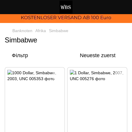
Banknoten
Afrika
Simbabwe
Simbabwe
Фільтр
Neueste zuerst