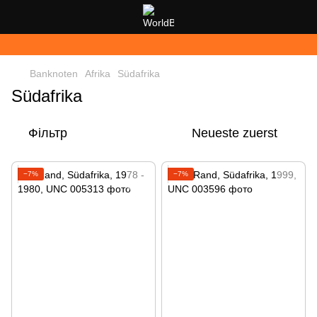
Banknoten
Afrika
Südafrika
Südafrika
Фільтр
Neueste zuerst
−7%
−7%