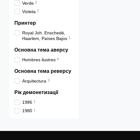
2
Verde
2
Violeta
Принтер
Royal Joh. Enschedé,
1
Haarlem, Países Bajos
Основна тема аверсу
4
Hombres ilustres
Основна тема реверсу
3
Arquitectura
Рік демонетизації
1
1986
1
1980