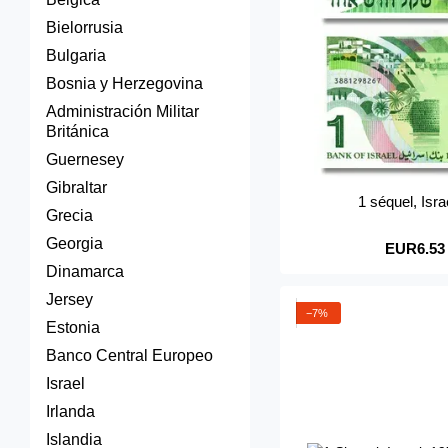
Bielorrusia
Bulgaria
Bosnia y Herzegovina
Administración Militar
Británica
Guernesey
Gibraltar
1 séquel, Isr
Grecia
Georgia
EUR6.53
Dinamarca
Jersey
−7%
Estonia
Banco Central Europeo
Israel
Irlanda
Islandia