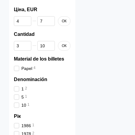
Ціна, EUR
От Ціна, EUR
До Ціна, EUR
ОК
Cantidad
От Cantidad
До Cantidad
ОК
Material de los billetes
4
Papel
Denominación
2
1
1
5
1
10
Рік
1
1986
2
1978