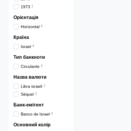
1
1973
Орієнтація
4
Horizontal
Країна
4
Israel
Тип банкноти
4
Circulante
Назва валюти
1
Libra israelí
3
Séquel
Банк-емітент
4
Banco de Israel
Основний колір