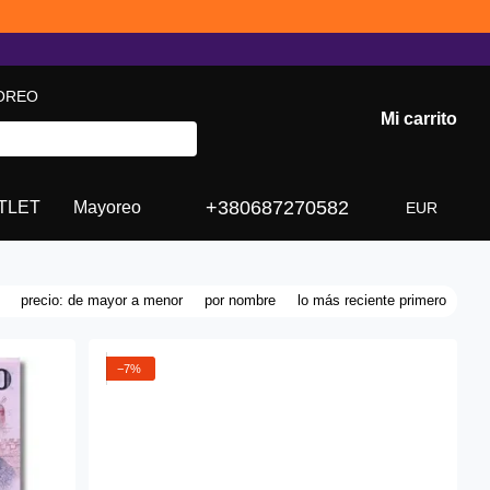
OREO
Mi carrito
+380687270582
TLET
Mayoreo
EUR
precio: de mayor a menor
por nombre
lo más reciente primero
−7%