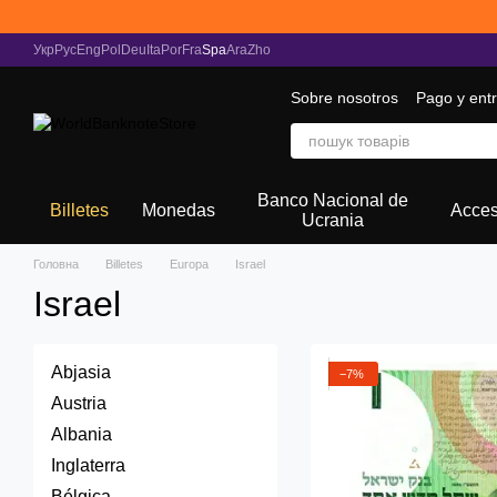
Перейти к основному контенту
Укр
Рус
Eng
Pol
Deu
Ita
Por
Fra
Spa
Ara
Zho
Sobre nosotros
Pago y ent
Recopilando noticias
Banco Nacional de
Billetes
Monedas
Acces
Ucrania
Головна
Billetes
Europa
Israel
Israel
Abjasia
−7%
Austria
Albania
Inglaterra
Bélgica