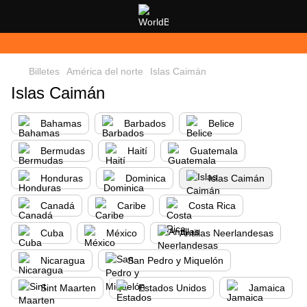
Billetes
América del norte
Islas Caimán
Islas Caimán
Bahamas
Barbados
Belice
Bermudas
Haití
Guatemala
Honduras
Dominica
Islas Caimán
Canadá
Caribe
Costa Rica
Cuba
México
Antillas Neerlandesas
Nicaragua
San Pedro y Miquelón
Sint Maarten
Estados Unidos
Jamaica