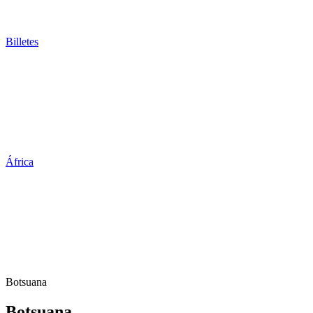
Billetes
África
Botsuana
Botsuana