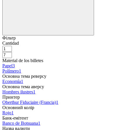
Фільтр
Cantidad
Material de los billetes
Papel
3
Polímero
1
Основна тема реверсу
Economía
1
Основна тема аверсу
Hombres ilustres
1
Принтер
Oberthur Fiduciaire (Francia)
1
Основний колір
Rojo
1
Банк-емітент
Banco de Botsuana
1
Назва валюти