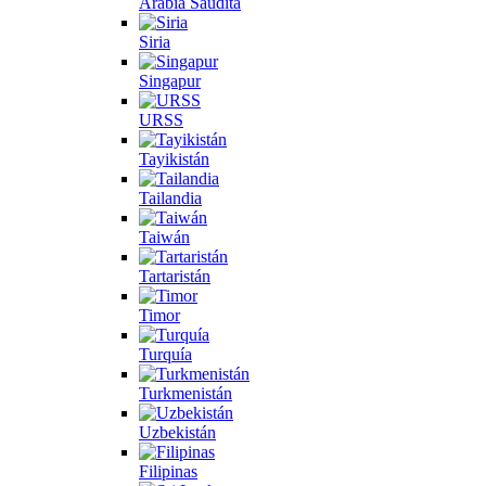
Arabia Saudita
Siria
Singapur
URSS
Tayikistán
Tailandia
Taiwán
Tartaristán
Timor
Turquía
Turkmenistán
Uzbekistán
Filipinas