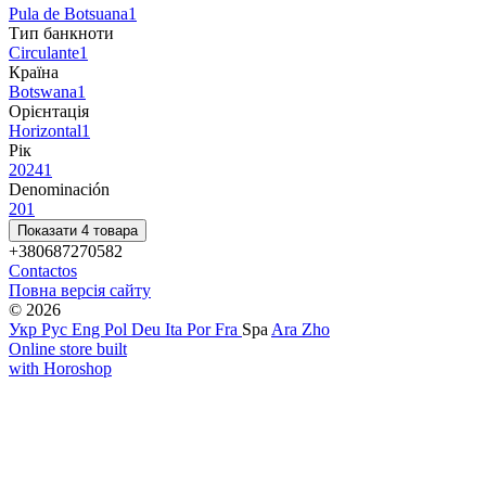
Pula de Botsuana
1
Тип банкноти
Circulante
1
Країна
Botswana
1
Орієнтація
Horizontal
1
Рік
2024
1
Denominación
20
1
Показати 4 товара
+380687270582
Contactos
Повна версія сайту
© 2026
Укр
Рус
Eng
Pol
Deu
Ita
Por
Fra
Spa
Ara
Zho
Online store built
with Horoshop