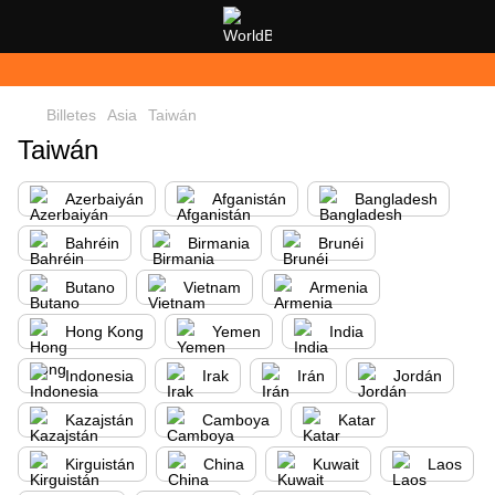
Billetes
Asia
Taiwán
Taiwán
Azerbaiyán
Afganistán
Bangladesh
Bahréin
Birmania
Brunéi
Butano
Vietnam
Armenia
Hong Kong
Yemen
India
Indonesia
Irak
Irán
Jordán
Kazajstán
Camboya
Katar
Kirguistán
China
Kuwait
Laos