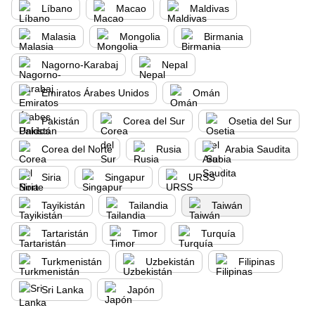
Líbano
Macao
Maldivas
Malasia
Mongolia
Birmania
Nagorno-Karabaj
Nepal
Emiratos Árabes Unidos
Omán
Pakistán
Corea del Sur
Osetia del Sur
Corea del Norte
Rusia
Arabia Saudita
Siria
Singapur
URSS
Tayikistán
Tailandia
Taiwán
Tartaristán
Timor
Turquía
Turkmenistán
Uzbekistán
Filipinas
Sri Lanka
Japón