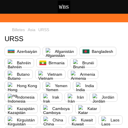
Billetes
Asia
URSS
URSS
Azerbaiyán
Afganistán
Bangladesh
Bahréin
Birmania
Brunéi
Butano
Vietnam
Armenia
Hong Kong
Yemen
India
Indonesia
Irak
Irán
Jordán
Kazajstán
Camboya
Katar
Kirguistán
China
Kuwait
Laos