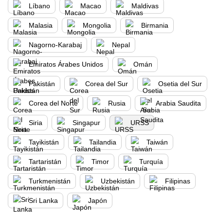
Líbano
Macao
Maldivas
Malasia
Mongolia
Birmania
Nagorno-Karabaj
Nepal
Emiratos Árabes Unidos
Omán
Pakistán
Corea del Sur
Osetia del Sur
Corea del Norte
Rusia
Arabia Saudita
Siria
Singapur
URSS
Tayikistán
Tailandia
Taiwán
Tartaristán
Timor
Turquía
Turkmenistán
Uzbekistán
Filipinas
Sri Lanka
Japón