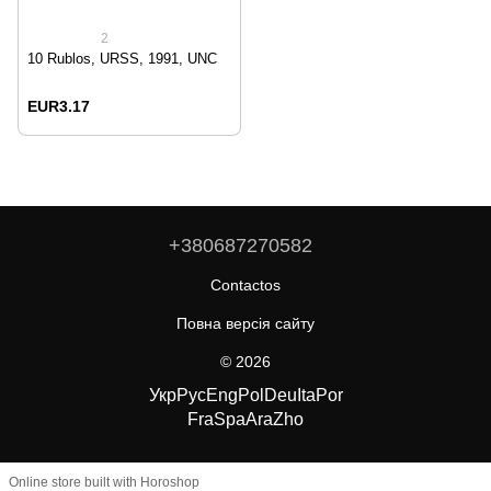
2
10 Rublos, URSS, 1991, UNC
EUR3.17
+380687270582
Contactos
Повна версія сайту
© 2026
Укр
Рус
Eng
Pol
Deu
Ita
Por
Fra
Spa
Ara
Zho
Online store built with Horoshop