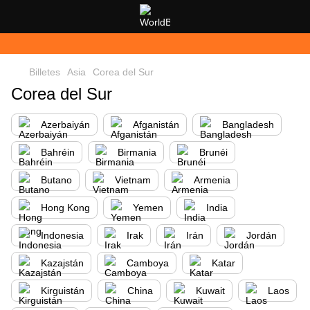
Billetes
Asia
Corea del Sur
Corea del Sur
Azerbaiyán
Afganistán
Bangladesh
Bahréin
Birmania
Brunéi
Butano
Vietnam
Armenia
Hong Kong
Yemen
India
Indonesia
Irak
Irán
Jordán
Kazajstán
Camboya
Katar
Kirguistán
China
Kuwait
Laos