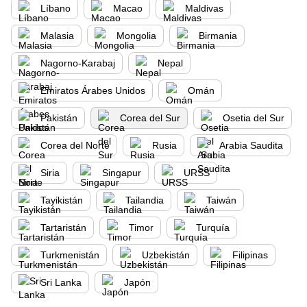
Líbano
Macao
Maldivas
Malasia
Mongolia
Birmania
Nagorno-Karabaj
Nepal
Emiratos Árabes Unidos
Omán
Pakistán
Corea del Sur
Osetia del Sur
Corea del Norte
Rusia
Arabia Saudita
Siria
Singapur
URSS
Tayikistán
Tailandia
Taiwán
Tartaristán
Timor
Turquía
Turkmenistán
Uzbekistán
Filipinas
Sri Lanka
Japón