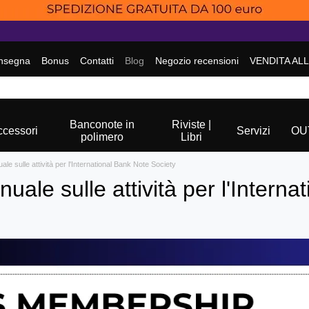
nsegna
Bonus
Contatti
Blog
Negozio recensioni
VENDITA AL
Banconote in
Riviste |
ccessori
Servizi
OU
polimero
Libri
le sulle attività per l'International Bank Note Society
uale sulle attività per l'Intern