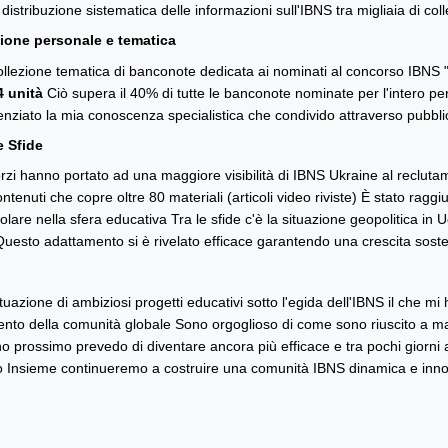
 distribuzione sistematica delle informazioni sull'IBNS tra migliaia di c
zione personale e tematica
ollezione tematica di banconote dedicata ai nominati al concorso IBNS 
4 unità
Ciò supera il 40% di tutte le banconote nominate per l'intero pe
nziato la mia conoscenza specialistica che condivido attraverso pubbli
e Sfide
orzi hanno portato ad una maggiore visibilità di IBNS Ukraine al recluta
tenuti che copre oltre 80 materiali (articoli video riviste) È stato raggiu
are nella sfera educativa Tra le sfide c'è la situazione geopolitica in Ucr
i Questo adattamento si è rivelato efficace garantendo una crescita soste
tuazione di ambiziosi progetti educativi sotto l'egida dell'IBNS il che mi
zamento della comunità globale Sono orgoglioso di come sono riuscito 
nno prossimo prevedo di diventare ancora più efficace e tra pochi giorn
o Insieme continueremo a costruire una comunità IBNS dinamica e inno