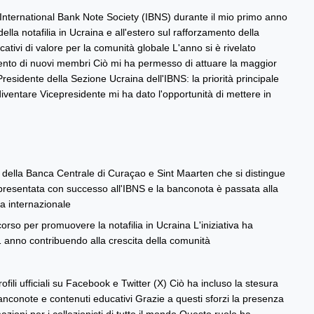
International Bank Note Society (IBNS) durante il mio primo anno
la notafilia in Ucraina e all'estero sul rafforzamento della
ativi di valore per la comunità globale L'anno si è rivelato
imento di nuovi membri Ciò mi ha permesso di attuare la maggior
esidente della Sezione Ucraina dell'IBNS: la priorità principale
 diventare Vicepresidente mi ha dato l'opportunità di mettere in
 della Banca Centrale di Curaçao e Sint Maarten che si distingue
ta presentata con successo all'IBNS e la banconota è passata alla
ia internazionale
so per promuovere la notafilia in Ucraina L'iniziativa ha
1 anno contribuendo alla crescita della comunità
i ufficiali su Facebook e Twitter (X) Ciò ha incluso la stesura
i banconote e contenuti educativi Grazie a questi sforzi la presenza