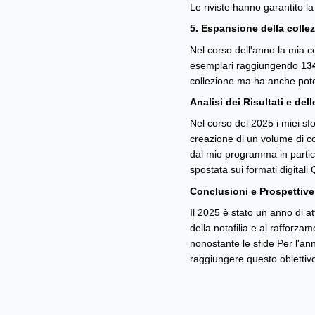
Le riviste hanno garantito la
5. Espansione della colle
Nel corso dell'anno la mia c
esemplari raggiungendo
13
collezione ma ha anche pote
Analisi dei Risultati e dell
Nel corso del 2025 i miei sf
creazione di un volume di con
dal mio programma in particol
spostata sui formati digital
Conclusioni e Prospettive
Il 2025 è stato un anno di at
della notafilia e al raffor
nonostante le sfide Per l'a
raggiungere questo obiettiv