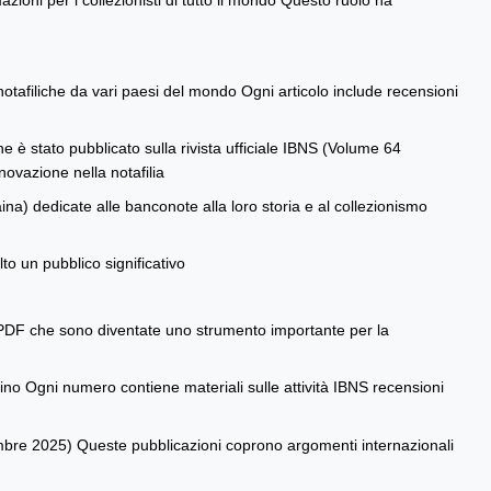
zioni per i collezionisti di tutto il mondo Questo ruolo ha
 notafiliche da vari paesi del mondo Ogni articolo include recensioni
e è stato pubblicato sulla rivista ufficiale IBNS (Volume 64
ovazione nella notafilia
na) dedicate alle banconote alla loro storia e al collezionismo
to un pubblico significativo
o PDF che sono diventate uno strumento importante per la
ino Ogni numero contiene materiali sulle attività IBNS recensioni
embre 2025) Queste pubblicazioni coprono argomenti internazionali