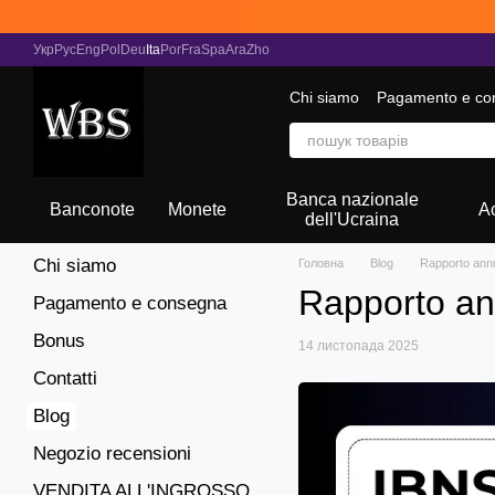
Vai al contenuto principale
Укр
Рус
Eng
Pol
Deu
Ita
Por
Fra
Spa
Ara
Zho
Chi siamo
Pagamento e co
Raccolta di notizie
Banca nazionale
Banconote
Monete
A
dell'Ucraina
Chi siamo
Головна
Blog
Rapporto annua
Rapporto ann
Pagamento e consegna
Bonus
14 листопада 2025
Contatti
Blog
Negozio recensioni
VENDITA ALL'INGROSSO