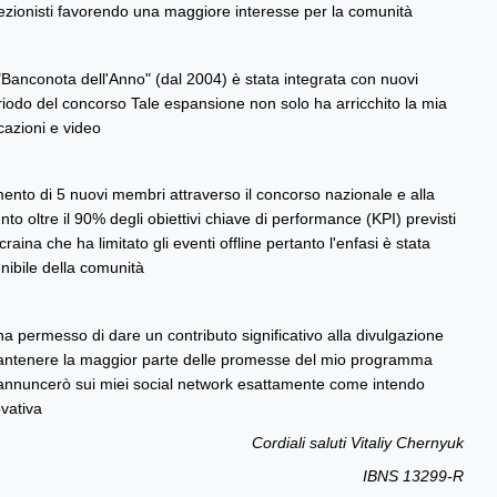
ollezionisti favorendo una maggiore interesse per la comunità
"Banconota dell'Anno" (dal 2004) è stata integrata con nuovi
riodo del concorso Tale espansione non solo ha arricchito la mia
cazioni e video
mento di 5 nuovi membri attraverso il concorso nazionale e alla
nto oltre il 90% degli obiettivi chiave di performance (KPI) previsti
aina che ha limitato gli eventi offline pertanto l'enfasi è stata
nibile della comunità
 ha permesso di dare un contributo significativo alla divulgazione
a mantenere la maggior parte delle promesse del mio programma
i annuncerò sui miei social network esattamente come intendo
vativa
Cordiali saluti Vitaliy Chernyuk
IBNS 13299-R