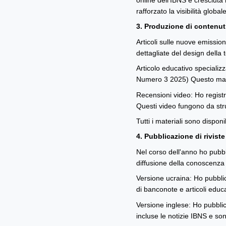
online dell'IBNS è cresciuta 
rafforzato la visibilità glob
3. Produzione di contenuti
Articoli sulle nuove emission
dettagliate del design della 
Articolo educativo specializ
Numero 3 2025) Questo mater
Recensioni video: Ho registr
Questi video fungono da strum
Tutti i materiali sono dispo
4. Pubblicazione di rivist
Nel corso dell'anno ho pubb
diffusione della conoscenza s
Versione ucraina: Ho pubblic
di banconote e articoli educa
Versione inglese: Ho pubbli
incluse le notizie IBNS e son