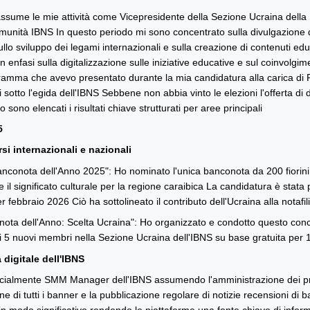
ssume le mie attività come Vicepresidente della Sezione Ucraina della 
omunità IBNS In questo periodo mi sono concentrato sulla divulgazione del
lo sviluppo dei legami internazionali e sulla creazione di contenuti educ
enfasi sulla digitalizzazione sulle iniziative educative e sul coinvolg
ramma che avevo presentato durante la mia candidatura alla carica di Pr
i sotto l'egida dell'IBNS Sebbene non abbia vinto le elezioni l'offerta di
o sono elencati i risultati chiave strutturati per aree principali
5
si internazionali e nazionali
nconota dell'Anno 2025": Ho nominato l'unica banconota da 200 fiorini
 e il significato culturale per la regione caraibica La candidatura è sta
r febbraio 2026 Ciò ha sottolineato il contributo dell'Ucraina alla notafil
ta dell'Anno: Scelta Ucraina": Ho organizzato e condotto questo concor
di 5 nuovi membri nella Sezione Ucraina dell'IBNS su base gratuita per 
 digitale dell'IBNS
cialmente SMM Manager dell'IBNS assumendo l'amministrazione dei profil
ione di tutti i banner e la pubblicazione regolare di notizie recensioni d