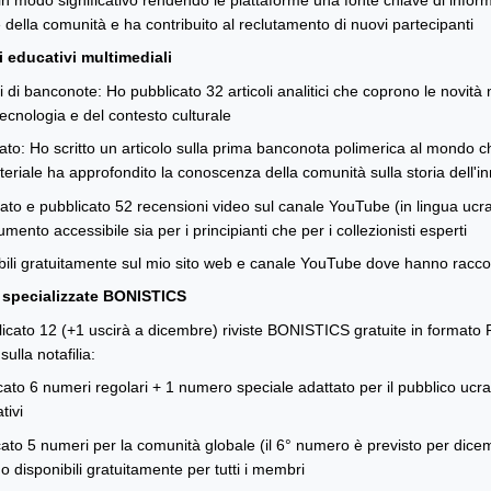
in modo significativo rendendo le piattaforme una fonte chiave di informa
ale della comunità e ha contribuito al reclutamento di nuovi partecipanti
 educativi multimediali
i di banconote: Ho pubblicato 32 articoli analitici che coprono le novità
tecnologia e del contesto culturale
zato: Ho scritto un articolo sulla prima banconota polimerica al mondo ch
iale ha approfondito la conoscenza della comunità sulla storia dell'inn
ato e pubblicato 52 recensioni video sul canale YouTube (in lingua ucrai
ento accessibile sia per i principianti che per i collezionisti esperti
nibili gratuitamente sul mio sito web e canale YouTube dove hanno raccol
e specializzate BONISTICS
licato 12 (+1 uscirà a dicembre) riviste BONISTICS gratuite in format
ulla notafilia:
ato 6 numeri regolari + 1 numero speciale adattato per il pubblico ucra
tivi
cato 5 numeri per la comunità globale (il 6° numero è previsto per dic
o disponibili gratuitamente per tutti i membri