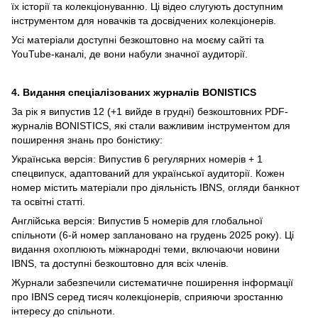
їх історії та колекціонуванню. Ці відео слугують доступним
інструментом для новачків та досвідчених колекціонерів.
Усі матеріали доступні безкоштовно на моєму сайті та
YouTube-каналі, де вони набули значної аудиторії.
4. Видання спеціалізованих журналів BONISTICS
За рік я випустив 12 (+1 вийде в грудні) безкоштовних PDF-
журналів BONISTICS, які стали важливим інструментом для
поширення знань про боністику:
Українська версія: Випустив 6 регулярних номерів + 1
спецвипуск, адаптований для української аудиторії. Кожен
номер містить матеріали про діяльність IBNS, огляди банкнот
та освітні статті.
Англійська версія: Випустив 5 номерів для глобальної
спільноти (6-й номер заплановано на грудень 2025 року). Ці
видання охоплюють міжнародні теми, включаючи новини
IBNS, та доступні безкоштовно для всіх членів.
Журнали забезпечили систематичне поширення інформації
про IBNS серед тисяч колекціонерів, сприяючи зростанню
інтересу до спільноти.