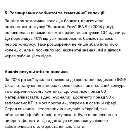
5. Розширення особистої та тематичної колекції
За рік моя тематична колекція банкнот, присвячена
номінантам конкурсу "Банкнота Року" IBNS (з 2004 року),
поповнилася новими екземплярами, досягнувши 134 одиниць.
Це перевищує 40% від усіх номінованих банкнот за весь
період конкурсу. Таке розширення не лише збагатило мою
колекцію, але й посилило мої експертні знання, які я ділюся
через публікації та відео.
Аналіз результатів та виклики
За 2025 рік мої зусилля призвели до зростання видимості IBNS
Ukraine, залучення 5 нових членів через національний конкурс
та створення обсягу контенту, що охоплює понад 80
матеріалів (статті, відео, журнали). Досягнуто понад 90%
запланових KPI з моєї програми, зокрема в освітній сфері.
Серед викликів – геополітична ситуація в Україні, яка
обмежила офлайн-події, тому акцент було перенесено на
цифрові формати. Ця адаптація виявилася успішною,
забезпечивши стале зростання спільноти.