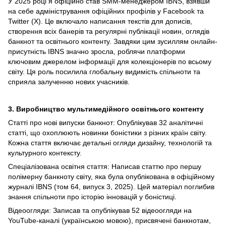
У 2025 році я офіційно став SMM-менеджером IBNS, взявши
на себе адміністрування офіційних профілів у Facebook та
Twitter (X). Це включало написання текстів для дописів,
створення всіх банерів та регулярні публікації новин, оглядів
банкнот та освітнього контенту. Завдяки цим зусиллям онлайн-
присутність IBNS значно зросла, роблячи платформи
ключовим джерелом інформації для колекціонерів по всьому
світу. Ця роль посилила глобальну видимість спільноти та
сприяла залученню нових учасників.
3. Виробництво мультимедійного освітнього контенту
Статті про нові випуски банкнот: Опублікував 32 аналітичні
статті, що охоплюють новинки боністики з різних країн світу.
Кожна стаття включає детальні огляди дизайну, технологій та
культурного контексту.
Спеціалізована освітня стаття: Написав статтю про першу
полімерну банкноту світу, яка була опублікована в офіційному
журналі IBNS (том 64, випуск 3, 2025). Цей матеріал поглибив
знання спільноти про історію інновацій у боністиці.
Відеоогляди: Записав та опублікував 52 відеоогляди на
YouTube-каналі (українською мовою), присвячені банкнотам,