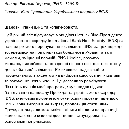
Автор: Віталій Чернюк, IBNS 13299-R
Посада: Віце-Президент Українського осередку IBNS
Шановні члени IBNS та колеги-боністи,
Цей річний звіт підсумовує мою діяльність як Віце-Президента
українського осередку International Bank Note Society (IBNS) за
повний рік мого перебування в спільноті IBNS. За цей період я
зосередився на популяризації боністики в Україні та за її
межами, зміцненні позицій IBNS Ukraine, розвитку
міжнародних зв'язків та створенні цінного освітнього контенту
для глобальної спільноти. Рік виявився надзвичайно
продуктивним, з акцентом на цифровізацію, освітні ініціативи
та залучення нових членів. Це дозволило реалізувати
більшість пунктів моєї програми, яку я подав під час
балотування на посаду Президента українського осередку
IBNS: ключовим пріоритетом були освітні проєкти під егідою
IBNS. Хоча вибори я не виграв, пропозиція стати Віце-
Президентом дала можливість втілити ці плани на практиці.
Нижче наведено ключові досягнення, структуровані за
основними напрямками.