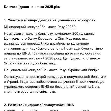
Ключові досягнення за 2025 рік:
1. Участь у міжнародних та національних конкурсах
Міжнародний конкурс "Банкнота Року 2025":
Номінував унікальну банкноту номіналом 200 гульденів
Центрального банку Кюрасао та Сінт-Мартена, яка
відзначається інноваційним дизайном та культурним
значенням для Карибського регіону. Номінація була успішно
подана до IBNS, і банкнота пройшла до етапу голосування,
запланованого на лютий 2026 року. Це підкреслило внесок
України в міжнародну боністику.
Національний конкурс "Банкнота Року: Український Вибір":
Організував та провів цей конкурс для популяризації боністики
в Україні. Ініціатива забезпечила залучення 5 нових членів до
українського осередку IBNS на безоплатній основі на 1 рік,
сприяючи зростанню спільноти.
2. Розвиток цифрової присутності IBNS