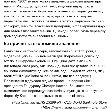
номінал "200" змінює колір з візерунком шахової дошки при
нахилі. Мікродрук: дрібний текст, видимий під лупою, в
позитиві та негативі. Додаткові елементи: флуоресцентні під
ультрафіолетом, номери серії, що світяться в темряві,
перехресні лінії, волокна безпеки в жовтих, червоних та синіх
кольорах, магнітні властивості нумерації, інфрачервоний друк
для автоматизованих машин. Ці заходи полегшують перевірку
громадськістю та виявлення машинами.
Історичне та економічне значення
Банкнота є частиною серії, започаткованої в 2022 році, з
модернізацією вищих номіналів для збереження довіри до
готівки в цифровій економіці. Офіційна дата емісії – 9
листопада 2023 року, але новий дизайн представлено в 2026-
му. Вона символізує єдність землі, води, людей та історії, як у
гаслі #ElHiloQueTodoLoUne ("Нитка, що все поєднує").
Презентація відбулася під час правління першої жінки-
президента Гондурасу Сіомари Кастро. Банкнота стає
символом, що перевищує економічну функцію, вшановуючи
боротьбу Касерес за соціальні та екологічні права.
Vitalii Cherniuk (IBNS 13299-R) - CEO World Banknote Store
-
https://www.instagram.com/vm.cherniuk?