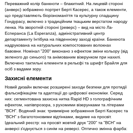
Переважний колір банкноти – блакитний. На лицевій стороні
(анверс) зображено портрет Берті Касерес, а також елементи,
що представляють біорізноманіття та культурну спадщину
Гондурасу, включно з традиційним ткацьким верстатом народу
ленка. На зворотній стороні (реверс) – вид на місто Ла-
Есперанса (La Esperanza), адміністративний центр
департаменту Інтібука на південному заході країни. Банкнота
надрукована на натуральних компостованих волокнах
бавовни. Номінал "200" виконано з ефектом зміни кольору (від
зеленого до синього) та анімованим візерунком при нахилі.
Включено тактильні елементи в рельєфі та шрифт Брайля для
осіб з вадами зору.
Захисні елементи
Новий дизайн включає розширені заходи безпеки для протидії
фальсифікаціям та адаптації до цифрової економіки. Серед
них: сегментована захисна нитка Rapid HD з голографічним
ефектом, напівпрозора, з рухомими візерунками та літерами
"BCH". Водяний знак: тривимірне зображення Берті Касерес та
"BCH" з багатотоновими відтінками, видиме на просвіт.
Ідеальний реєстр: на просвіт жовтий друк "200" та "BCH" на
анверсі з'єднується з синім на реверсі. Оптично змінна фарба: