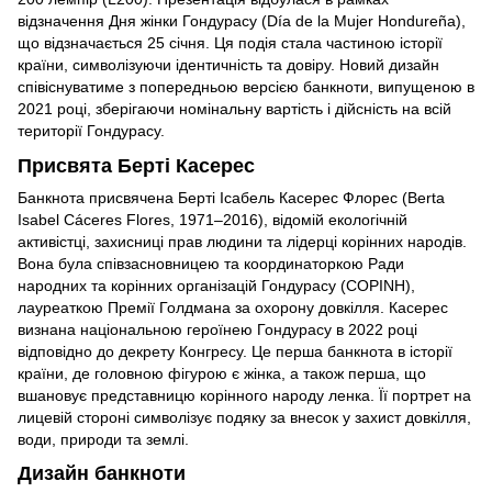
відзначення Дня жінки Гондурасу (Día de la Mujer Hondureña),
що відзначається 25 січня. Ця подія стала частиною історії
країни, символізуючи ідентичність та довіру. Новий дизайн
співіснуватиме з попередньою версією банкноти, випущеною в
2021 році, зберігаючи номінальну вартість і дійсність на всій
території Гондурасу.
Присвята Берті Касерес
Банкнота присвячена Берті Ісабель Касерес Флорес (Berta
Isabel Cáceres Flores, 1971–2016), відомій екологічній
активістці, захисниці прав людини та лідерці корінних народів.
Вона була співзасновницею та координаторкою Ради
народних та корінних організацій Гондурасу (COPINH),
лауреаткою Премії Голдмана за охорону довкілля. Касерес
визнана національною героїнею Гондурасу в 2022 році
відповідно до декрету Конгресу. Це перша банкнота в історії
країни, де головною фігурою є жінка, а також перша, що
вшановує представницю корінного народу ленка. Її портрет на
лицевій стороні символізує подяку за внесок у захист довкілля,
води, природи та землі.
Дизайн банкноти