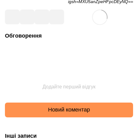
igsh=MXU5anZpeHFpcDEyNQ==
Обговорення
Додайте перший відгук
Новий коментар
Інші записи