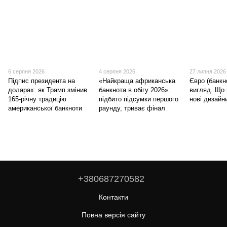
6 серпня 2026
4 серпня 2026
27 липня 2026
Підпис президента на
«Найкраща африканська
Євро (банкн
доларах: як Трамп змінив
банкнота в обігу 2026»:
вигляд. Що 
165-річну традицію
підбито підсумки першого
нові дизайн
американської банкноти
раунду, триває фінал
+380687270582
Контакти
Повна версія сайту