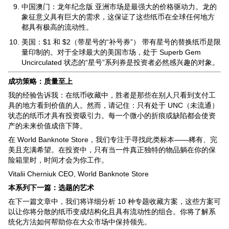
中国澳门：龙年纪念版 亚洲市场是最强大的价格驱动力。龙的
象征意义具有巨大的需求，这保证了这些纸币在全球任何地方
都具有极高的流动性。
美国：$1 和 $2（带星号的“补号券”） 带有星号的替换纸币是限
量印制的。对于全球最大的美国市场，处于 Superb Gem
Uncirculated 状态的“星号”系列券是投资者必然感兴趣的对象。
成功策略：质量至上
我的经验告诉我：在纸币收藏中，胜者是那些在别人只看到支付工
具的地方看到价值的人。然而，请记住：只有处于 UNC（未流通）
状态的纸币才具有投资吸引力。每一个微小的折痕或缺陷都会使资
产的未来价值成倍下降。
在 World Banknote Store，我们专注于寻找此类标本——稀有、完
美且充满希望。在投资中，只有当一件真正独特的物品躺在你的保
险箱里时，时间才会为你工作。
Vitalii Cherniuk CEO, World Banknote Store
本系列下一篇：选题的艺术
在下一篇文章中，我们将详细分析 10 种专题收藏方案，这些方案可
以让你将分散的纸币变成结构化且具有流动性的组合。你将了解系
统化方法如何帮助你在大众市场中保持领先。