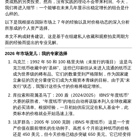
类成熟的另类投资。然而，没有实践的理论不会带来利润。今天，
我们将进入细节：一个能够在未来几年显示出稳定增长的组合是什
么样的。
以下是我根据在国际市场上 7 年的经验以及对价格动态的深入分析
所形成的个人资产选择。
本文不构成财务建议。这是基于在组建私人收藏和观察拍卖周期方
面的经验而提出的专业见解。
2026 年市场宠儿：我的专家选择
乌克兰：1992 年 50 和 100 格里夫纳（未发行的项目） 这是乌
克兰纸币收藏中的“圣杯”。这些已印刷但从未进入流通的纸币正
成为世界级的稀有品。它们的数量受到严格限制，作为国家建
立象征的历史分量使它们成为大额资本青睐的目标。由于其“未
发行”状态，我预计这些头寸的价格将稳定增长。
库拉索和荷属圣马丁：200 盾（2024/2025） IBNS“年度纸币”
大赛的获胜者。“年度纸币”的地位自动将该版本列入全球收藏家
的必买清单。根据经验，一旦初始供应沉淀在私人基金中，此
类标本的价格就会开始迅速上涨。
法罗群岛：2005 年 1000 克朗（IBNS 年度纸币） 这是一个资
产价值在眼前增长的生动例子。虽然 6 个月前这种纸币的价格
还是 450 美元，但今天价格已稳步突破 650 美元。它已经变得