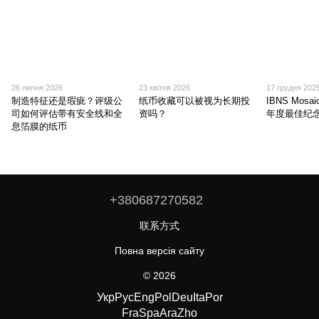
26 липня 2026
23 квітня 2026
17 грудня 202
制造特征还是瑕疵？评级公
纸币收藏可以被视为长期投
IBNS Mosaic
司如何评估带有安全线和全
资吗？
年度最佳纪
息箔膜的纸币
+380687270582
联系方式
Повна версія сайту
© 2026
Укр
Рус
Eng
Pol
Deu
Ita
Por
Fra
Spa
Ara
Zho