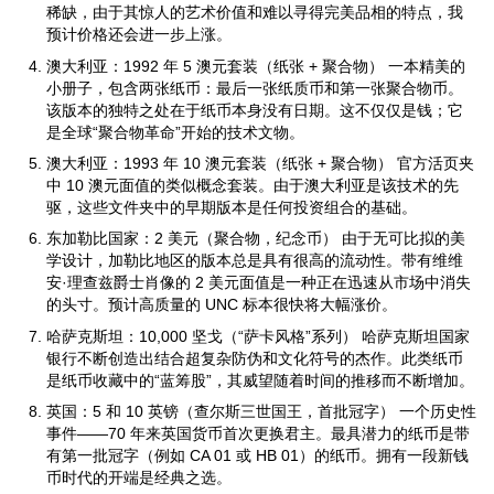
稀缺，由于其惊人的艺术价值和难以寻得完美品相的特点，我
预计价格还会进一步上涨。
澳大利亚：1992 年 5 澳元套装（纸张 + 聚合物） 一本精美的
小册子，包含两张纸币：最后一张纸质币和第一张聚合物币。
该版本的独特之处在于纸币本身没有日期。这不仅仅是钱；它
是全球“聚合物革命”开始的技术文物。
澳大利亚：1993 年 10 澳元套装（纸张 + 聚合物） 官方活页夹
中 10 澳元面值的类似概念套装。由于澳大利亚是该技术的先
驱，这些文件夹中的早期版本是任何投资组合的基础。
东加勒比国家：2 美元（聚合物，纪念币） 由于无可比拟的美
学设计，加勒比地区的版本总是具有很高的流动性。带有维维
安·理查兹爵士肖像的 2 美元面值是一种正在迅速从市场中消失
的头寸。预计高质量的 UNC 标本很快将大幅涨价。
哈萨克斯坦：10,000 坚戈（“萨卡风格”系列） 哈萨克斯坦国家
银行不断创造出结合超复杂防伪和文化符号的杰作。此类纸币
是纸币收藏中的“蓝筹股”，其威望随着时间的推移而不断增加。
英国：5 和 10 英镑（查尔斯三世国王，首批冠字） 一个历史性
事件——70 年来英国货币首次更换君主。最具潜力的纸币是带
有第一批冠字（例如 CA 01 或 HB 01）的纸币。拥有一段新钱
币时代的开端是经典之选。