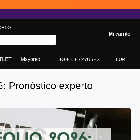
OREO
Mi carrito
+380687270582
TLET
Mayoreo
EUR
6: Pronóstico experto