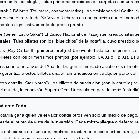
era en la tecnología, estas primeras emisiones en carpetas son una ba
ntal: 2 Dólares (Polímero, conmemorativo) Las emisiones del Caribe si
es con el retrato de Sir Vivian Richards es una posición que el merc
enten significativamente de precio pronto.
e (Serie "Estilo Saka") El Banco Nacional de Kazajistán crea constan
rales. Tales billetes son los "blue chips" de la notafilia, cuyo prestigio
ras (Rey Carlos III, primeros prefijos) Un evento histórico: el primer
billetes con los primerísimos prefijos (por ejemplo, CA 01 o HB 01). Es
es conmemorativas del Año del Dragón El mercado asiático es el moto
garantiza a estos billetes una altísima liquidez en cualquier parte del
con estrella "Star Notes") Los billetes de sustitución (con la estrella)
l mundo, la condición Superb Gem Uncirculated para la serie "estrella" 
dad ante Todo
notafilia gana quien ve el valor donde otros ven solo un medio de pago
desde el punto de vista de la inversión. Cada micro-pliegue o defecto re
s enfocamos en buscar ejemplares exactamente como estos: raros, perf
 verdaderamente único yace en su caja fuerte.