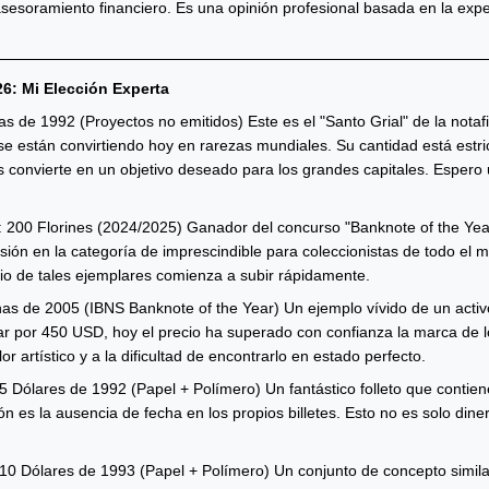
 asesoramiento financiero. Es una opinión profesional basada en la exp
6: Mi Elección Experta
as de 1992 (Proyectos no emitidos) Este es el "Santo Grial" de la notaf
 se están convirtiendo hoy en rarezas mundiales. Su cantidad está estr
s convierte en un objetivo deseado para los grandes capitales. Espero 
 200 Florines (2024/2025) Ganador del concurso "Banknote of the Year" 
ión en la categoría de imprescindible para coleccionistas de todo el mu
cio de tales ejemplares comienza a subir rápidamente.
as de 2005 (IBNS Banknote of the Year) Un ejemplo vívido de un activ
rar por 450 USD, hoy el precio ha superado con confianza la marca de
or artístico y a la dificultad de encontrarlo en estado perfecto.
5 Dólares de 1992 (Papel + Polímero) Un fantástico folleto que contiene
ón es la ausencia de fecha en los propios billetes. Esto no es solo diner
 10 Dólares de 1993 (Papel + Polímero) Un conjunto de concepto simila