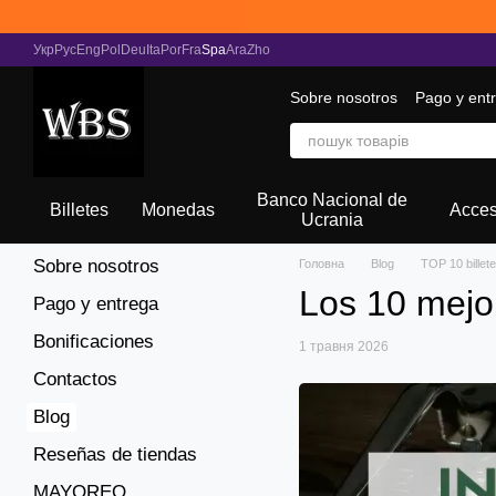
Перейти к основному контенту
Укр
Рус
Eng
Pol
Deu
Ita
Por
Fra
Spa
Ara
Zho
Sobre nosotros
Pago y ent
Recopilando noticias
Banco Nacional de
Billetes
Monedas
Acces
Ucrania
Sobre nosotros
Головна
Blog
TOP 10 billete
Los 10 mejor
Pago y entrega
Bonificaciones
1 травня 2026
Contactos
Blog
Reseñas de tiendas
MAYOREO