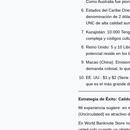
Como Australia fue pion
Estados del Caribe Orie
denominación de 2 dólar
UNC de alta calidad aum
Kazajistán: 10.000 Teng
compleja y códigos cultu
Reino Unido: 5 y 10 Lib
potencial reside en los 
Macao (China): Emision
demanda colosal, lo que 
EE. UU.: $1 y $2 (Serie 
que es el más grande de
Estrategia de Éxito: Cali
Mi experiencia sugiere: en 
(Uncirculated) es atractivo 
En World Banknote Store no
usted solo cuando un objeto