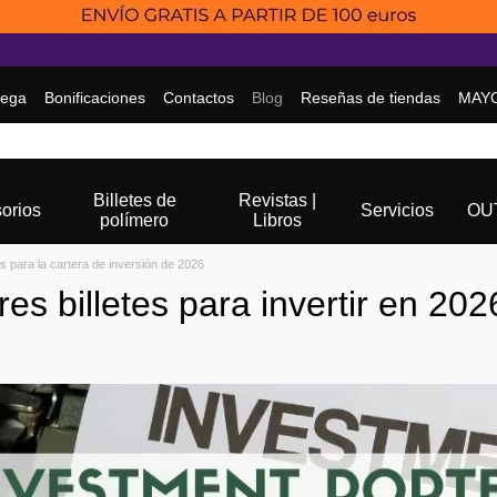
rega
Bonificaciones
Contactos
Blog
Reseñas de tiendas
MAY
Billetes de
Revistas |
orios
Servicios
OU
polímero
Libros
s para la cartera de inversión de 2026
es billetes para invertir en 202