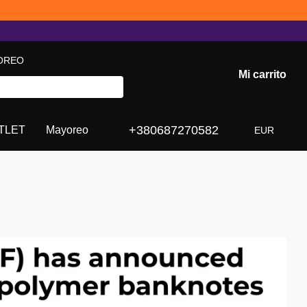
OREO
Mi carrito
+380687270582
TLET
Mayoreo
EUR