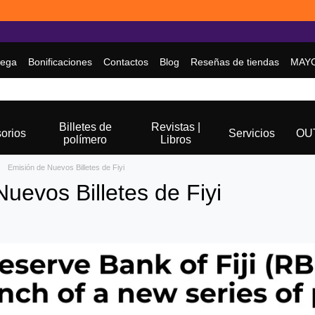
rega
Bonificaciones
Contactos
Blog
Reseñas de tiendas
MAY
Billetes de
Revistas |
orios
Servicios
OU
polímero
Libros
Emisión de Nuevos Billetes de Fiyi
uevos Billetes de Fiyi