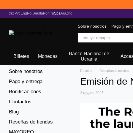
Перейти к основному контенту
Укр
Рус
Eng
Pol
Deu
Ita
Por
Fra
Spa
Ara
Zho
Sobre nosotros
Pago y ent
Recopilando noticias
Banco Nacional de
Billetes
Monedas
Acces
Ucrania
Sobre nosotros
Головна
Recopilando noticias
Emisión de N
Pago y entrega
Bonificaciones
3 грудня 2025
Contactos
Blog
Reseñas de tiendas
MAYOREO