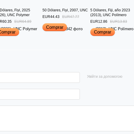
Dólares, Fiyi, 2025
50 Dólares, Fiyi, 2007, UNC
5 Dólares, Fiji, año 2023
026), UNC Polymer
(2013), UNC Polímero
EUR44.43
EUR47.77
R60.35
EUR64.89
EUR12.86
EUR13.83
Comprar
Comprar
Comprar
Увійти за допомогою