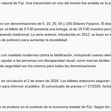
eza natural de Fiyi. Una transmisión en vivo del evento fue emitida en 
tes con denominaciones de 5, 10, 20, 50 y 100 Dólares Fiyianos. El diseñ
s: el billete de 5 FJD presenta una tortuga, el de 10 FJD muestra perso
uendo tradicional. La serie anterior, introducida en 2012, se basó en la
o de polímero para aumentar la durabilidad.
 con medidas modernas contra la falsificación, incluyendo nuevos elemen
a ayudar a las personas con discapacidad visual, como marcas táctiles.
s de seguridad son los mismos para todas las denominaciones.
 en circulación el 2 de enero de 2026. Los billetes anteriores seguirán
 para informar al público. El comunicado de prensa n.º 27/2025, fechad
es se produce en el contexto de la economía estable de Fiyi. Según los